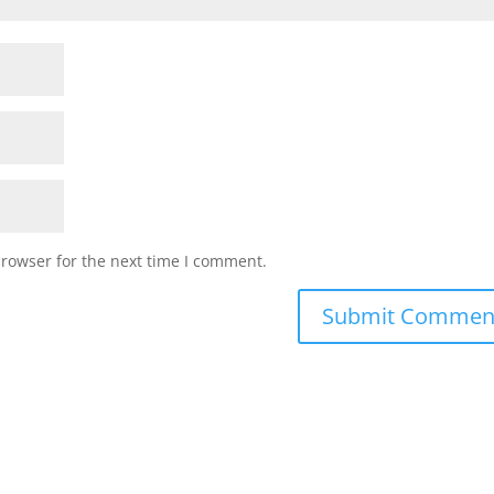
browser for the next time I comment.