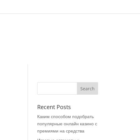
Recent Posts
Каким способом подобрать
популярные онлайн казино с
премиями на средства