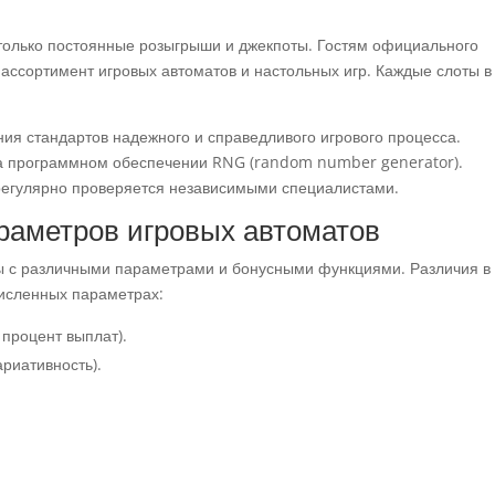
 только постоянные розыгрыши и джекпоты. Гостям официального
ассортимент игровых автоматов и настольных игр. Каждые слоты в
ия стандартов надежного и справедливого игрового процесса.
а программном обеспечении RNG (random number generator).
регулярно проверяется независимыми специалистами.
раметров игровых автоматов
ы с различными параметрами и бонусными функциями. Различия в
исленных параметрах:
 процент выплат).
ариативность).