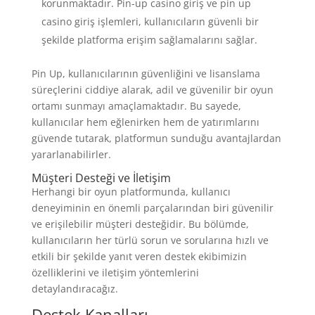
korunmaktadır. Pin-up casino giriş ve pin up
casino giriş işlemleri, kullanıcıların güvenli bir
şekilde platforma erişim sağlamalarını sağlar.
Pin Up, kullanıcılarının güvenliğini ve lisanslama
süreçlerini ciddiye alarak, adil ve güvenilir bir oyun
ortamı sunmayı amaçlamaktadır. Bu sayede,
kullanıcılar hem eğlenirken hem de yatırımlarını
güvende tutarak, platformun sunduğu avantajlardan
yararlanabilirler.
Müşteri Desteği ve İletişim
Herhangi bir oyun platformunda, kullanıcı
deneyiminin en önemli parçalarından biri güvenilir
ve erişilebilir müşteri desteğidir. Bu bölümde,
kullanıcıların her türlü sorun ve sorularına hızlı ve
etkili bir şekilde yanıt veren destek ekibimizin
özelliklerini ve iletişim yöntemlerini
detaylandıracağız.
Destek Kanalları