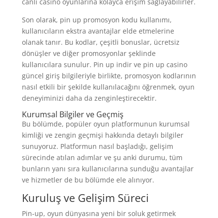
canlı casino oyunlarına kolayca erişim sağlayabilirler.
Son olarak, pin up promosyon kodu kullanımı,
kullanıcıların ekstra avantajlar elde etmelerine
olanak tanır. Bu kodlar, çeşitli bonuslar, ücretsiz
dönüşler ve diğer promosyonlar şeklinde
kullanıcılara sunulur. Pin up indir ve pin up casino
güncel giriş bilgileriyle birlikte, promosyon kodlarının
nasıl etkili bir şekilde kullanılacağını öğrenmek, oyun
deneyiminizi daha da zenginleştirecektir.
Kurumsal Bilgiler ve Geçmiş
Bu bölümde, popüler oyun platformunun kurumsal
kimliği ve zengin geçmişi hakkında detaylı bilgiler
sunuyoruz. Platformun nasıl başladığı, gelişim
sürecinde atılan adımlar ve şu anki durumu, tüm
bunların yanı sıra kullanıcılarına sunduğu avantajlar
ve hizmetler de bu bölümde ele alınıyor.
Kuruluş ve Gelişim Süreci
Pin-up, oyun dünyasına yeni bir soluk getirmek