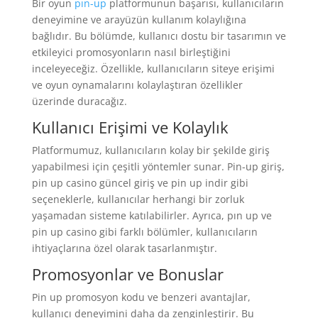
Bir oyun
pın-up
platformunun başarısı, kullanıcıların
deneyimine ve arayüzün kullanım kolaylığına
bağlıdır. Bu bölümde, kullanıcı dostu bir tasarımın ve
etkileyici promosyonların nasıl birleştiğini
inceleyeceğiz. Özellikle, kullanıcıların siteye erişimi
ve oyun oynamalarını kolaylaştıran özellikler
üzerinde duracağız.
Kullanıcı Erişimi ve Kolaylık
Platformumuz, kullanıcıların kolay bir şekilde giriş
yapabilmesi için çeşitli yöntemler sunar. Pin-up giriş,
pin up casino güncel giriş ve pin up indir gibi
seçeneklerle, kullanıcılar herhangi bir zorluk
yaşamadan sisteme katılabilirler. Ayrıca, pın up ve
pin up casino gibi farklı bölümler, kullanıcıların
ihtiyaçlarına özel olarak tasarlanmıştır.
Promosyonlar ve Bonuslar
Pin up promosyon kodu ve benzeri avantajlar,
kullanıcı deneyimini daha da zenginleştirir. Bu