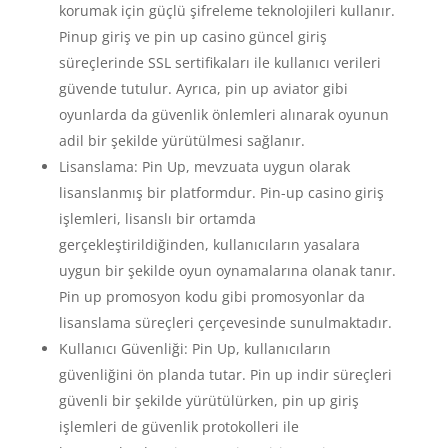
korumak için güçlü şifreleme teknolojileri kullanır.
Pinup giriş ve pin up casino güncel giriş
süreçlerinde SSL sertifikaları ile kullanıcı verileri
güvende tutulur. Ayrıca, pin up aviator gibi
oyunlarda da güvenlik önlemleri alınarak oyunun
adil bir şekilde yürütülmesi sağlanır.
Lisanslama: Pin Up, mevzuata uygun olarak
lisanslanmış bir platformdur. Pin-up casino giriş
işlemleri, lisanslı bir ortamda
gerçekleştirildiğinden, kullanıcıların yasalara
uygun bir şekilde oyun oynamalarına olanak tanır.
Pin up promosyon kodu gibi promosyonlar da
lisanslama süreçleri çerçevesinde sunulmaktadır.
Kullanıcı Güvenliği: Pin Up, kullanıcıların
güvenliğini ön planda tutar. Pin up indir süreçleri
güvenli bir şekilde yürütülürken, pin up giriş
işlemleri de güvenlik protokolleri ile