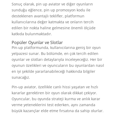
Sonuç olarak, pin up aviator ve diğer oyunların
sunduğu eğlence, pin up promosyon kodu ile
desteklenen avantajlı teklifler, platformun
kullanıcılarına değer katmakta ve onların tercih
edilen bir nokta haline gelmesine önemli ölçüde
katkıda bulunmaktadır.
Popüler Oyunlar ve Slotlar
Pin-up platformunda, kullanıcılarına geniş bir oyun
yelpazesi sunar. Bu bölümde, en çok tercih edilen
oyunlar ve slotları detaylarıyla inceleyeceğiz. Her bir
oyunun özelikleri ve oyuncuların bu oyunlardan nasıl
en iyi şekilde yararlanabileceği hakkında bilgiler
sunacağız.
Pin-up aviator, özellikle canlı hissi yaşatan ve hızlı
kararlar gerektiren bir oyun olarak dikkat çekiyor.
Oyuncular, bu oyunda strateji kurma ve anlık karar
verme yeteneklerini test ederken, aynı zamanda
büyük kazançlar elde etme fırsatına da sahip olurlar.