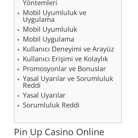
Yöntemleri
Mobil Uyumluluk ve
Uygulama
Mobil Uyumluluk
Mobil Uygulama
Kullanıcı Deneyimi ve Arayüz
Kullanıcı Erişimi ve Kolaylık
Promosyonlar ve Bonuslar
Yasal Uyarılar ve Sorumluluk
Reddi
Yasal Uyarılar
Sorumluluk Reddi
Pin Up Casino Online