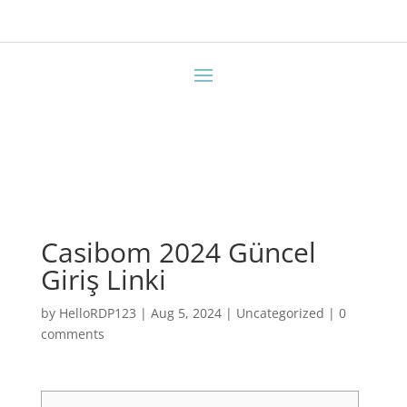
Casibom 2024 Güncel
Giriş Linki
by
HelloRDP123
|
Aug 5, 2024
|
Uncategorized
|
0
comments