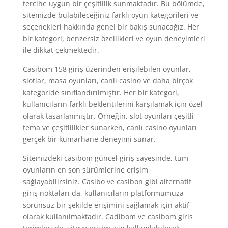
tercihe uygun bir çeşitlilik sunmaktadır. Bu bölümde,
sitemizde bulabileceğiniz farklı oyun kategorileri ve
seçenekleri hakkında genel bir bakış sunacağız. Her
bir kategori, benzersiz özellikleri ve oyun deneyimleri
ile dikkat çekmektedir.
Casibom 158 giriş üzerinden erişilebilen oyunlar,
slotlar, masa oyunları, canlı casino ve daha birçok
kategoride sınıflandırılmıştır. Her bir kategori,
kullanıcıların farklı beklentilerini karşılamak için özel
olarak tasarlanmıştır. Örneğin, slot oyunları çeşitli
tema ve çeşitlilikler sunarken, canlı casino oyunları
gerçek bir kumarhane deneyimi sunar.
Sitemizdeki casibom güncel giriş sayesinde, tüm
oyunların en son sürümlerine erişim
sağlayabilirsiniz. Casibo ve casibon gibi alternatif
giriş noktaları da, kullanıcıların platformumuza
sorunsuz bir şekilde erişimini sağlamak için aktif
olarak kullanılmaktadır. Cadibom ve casibom giris