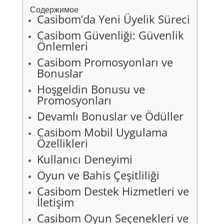
Содержимое
Casibom’da Yeni Üyelik Süreci
Casibom Güvenliği: Güvenlik
Önlemleri
Casibom Promosyonları ve
Bonuslar
Hoşgeldin Bonusu ve
Promosyonları
Devamlı Bonuslar ve Ödüller
Casibom Mobil Uygulama
Özellikleri
Kullanıcı Deneyimi
Oyun ve Bahis Çeşitliliği
Casibom Destek Hizmetleri ve
İletişim
Casibom Oyun Seçenekleri ve