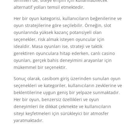
terimleri de, siteye erişim için kullanılabilecek
alternatif yolları temsil etmektedir.
Her bir oyun kategorisi, kullanıcıların beğenilerine ve
oyun stratejilerine göre seçilebilir. Örneğin, slot
oyunlarında yüksek kazanç potansiyeli olan
seçenekler, risk almak isteyen oyuncular için
idealdir. Masa oyunları ise, strateji ve taktik
gerektiren oyunculara hitap ederken, canlı casino
oyunları, gerçek bahis deneyimini arayanlar için
mükemmel bir seçenektir.
Sonuç olarak, casibom giriş üzerinden sunulan oyun
seçenekleri ve kategoriler, kullanıcıların zevklerine ve
beklentilerine uygun geniş bir yelpaze sunmaktadır.
Her bir oyun, benzersiz özellikleri ve oyun
deneyimleri ile dikkat çekmekte ve kullanıcıların
siteyi keşfetmeleri için sürükleyici bir atmosfer
yaratmaktadır.