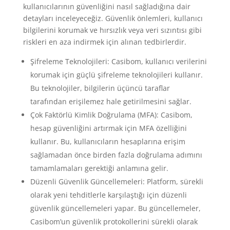
kullanıcılarının güvenliğini nasıl sağladığına dair
detayları inceleyeceğiz. Güvenlik önlemleri, kullanıcı
bilgilerini korumak ve hırsızlık veya veri sızıntısı gibi
riskleri en aza indirmek için alınan tedbirlerdir.
Şifreleme Teknolojileri: Casibom, kullanıcı verilerini
korumak için güçlü şifreleme teknolojileri kullanır.
Bu teknolojiler, bilgilerin üçüncü taraflar
tarafından erişilemez hale getirilmesini sağlar.
Çok Faktörlü Kimlik Doğrulama (MFA): Casibom,
hesap güvenliğini artırmak için MFA özelliğini
kullanır. Bu, kullanıcıların hesaplarına erişim
sağlamadan önce birden fazla doğrulama adımını
tamamlamaları gerektiği anlamına gelir.
Düzenli Güvenlik Güncellemeleri: Platform, sürekli
olarak yeni tehditlerle karşılaştığı için düzenli
güvenlik güncellemeleri yapar. Bu güncellemeler,
Casibom’un güvenlik protokollerini sürekli olarak