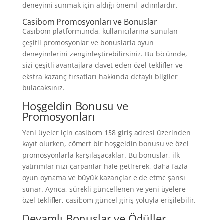
deneyimi sunmak için aldığı önemli adımlardır.
Casibom Promosyonları ve Bonuslar
Casıbom platformunda, kullanıcılarına sunulan
çeşitli promosyonlar ve bonuslarla oyun
deneyimlerini zenginleştirebilirsiniz. Bu bölümde,
sizi çeşitli avantajlara davet eden özel teklifler ve
ekstra kazanç fırsatları hakkında detaylı bilgiler
bulacaksınız.
Hoşgeldin Bonusu ve
Promosyonları
Yeni üyeler için casibom 158 giriş adresi üzerinden
kayıt olurken, cömert bir hoşgeldin bonusu ve özel
promosyonlarla karşılaşacaklar. Bu bonuslar, ilk
yatırımlarınızı çarpanlar hale getirerek, daha fazla
oyun oynama ve büyük kazançlar elde etme şansı
sunar. Ayrıca, sürekli güncellenen ve yeni üyelere
özel teklifler, casibom güncel giriş yoluyla erişilebilir.
Devamlı Bonuslar ve Ödüller