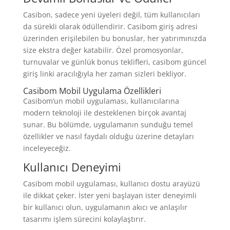
Casibon, sadece yeni üyeleri değil, tüm kullanıcıları
da sürekli olarak ödüllendirir. Casibom giriş adresi
üzerinden erişilebilen bu bonuslar, her yatırımınızda
size ekstra değer katabilir. Özel promosyonlar,
turnuvalar ve günlük bonus teklifleri, casibom güncel
giriş linki aracılığıyla her zaman sizleri bekliyor.
Casibom Mobil Uygulama Özellikleri
Casibom’un mobil uygulaması, kullanıcılarına
modern teknoloji ile desteklenen birçok avantaj
sunar. Bu bölümde, uygulamanın sunduğu temel
özellikler ve nasıl faydalı olduğu üzerine detayları
inceleyeceğiz.
Kullanıcı Deneyimi
Casibom mobil uygulaması, kullanıcı dostu arayüzü
ile dikkat çeker. İster yeni başlayan ister deneyimli
bir kullanıcı olun, uygulamanın akıcı ve anlaşılır
tasarımı işlem sürecini kolaylaştırır.