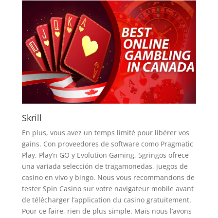
Skrill
En plus, vous avez un temps limité pour libérer vos
gains. Con proveedores de software como Pragmatic
Play, Play’n GO y Evolution Gaming, 5gringos ofrece
una variada selección de tragamonedas, juegos de
casino en vivo y bingo. Nous vous recommandons de
tester Spin Casino sur votre navigateur mobile avant
de télécharger l’application du casino gratuitement.
Pour ce faire, rien de plus simple. Mais nous l’avons