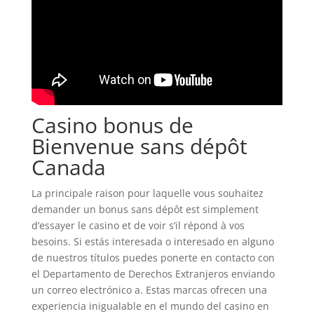
Casino bonus de
Bienvenue sans dépôt
Canada
La principale raison pour laquelle vous souhaitez
demander un bonus sans dépôt est simplement
d’essayer le casino et de voir s’il répond à vos
besoins. Si estás interesada o interesado en alguno
de nuestros títulos puedes ponerte en contacto con
el Departamento de Derechos Extranjeros enviando
un correo electrónico a. Estas marcas ofrecen una
experiencia inigualable en el mundo del casino en