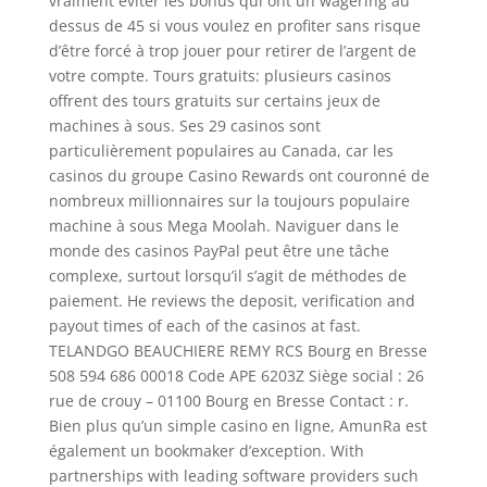
vraiment éviter les bonus qui ont un wagering au
dessus de 45 si vous voulez en profiter sans risque
d’être forcé à trop jouer pour retirer de l’argent de
votre compte. Tours gratuits: plusieurs casinos
offrent des tours gratuits sur certains jeux de
machines à sous. Ses 29 casinos sont
particulièrement populaires au Canada, car les
casinos du groupe Casino Rewards ont couronné de
nombreux millionnaires sur la toujours populaire
machine à sous Mega Moolah. Naviguer dans le
monde des casinos PayPal peut être une tâche
complexe, surtout lorsqu’il s’agit de méthodes de
paiement. He reviews the deposit, verification and
payout times of each of the casinos at fast.
TELANDGO BEAUCHIERE REMY RCS Bourg en Bresse
508 594 686 00018 Code APE 6203Z Siège social : 26
rue de crouy – 01100 Bourg en Bresse Contact : r.
Bien plus qu’un simple casino en ligne, AmunRa est
également un bookmaker d’exception. With
partnerships with leading software providers such