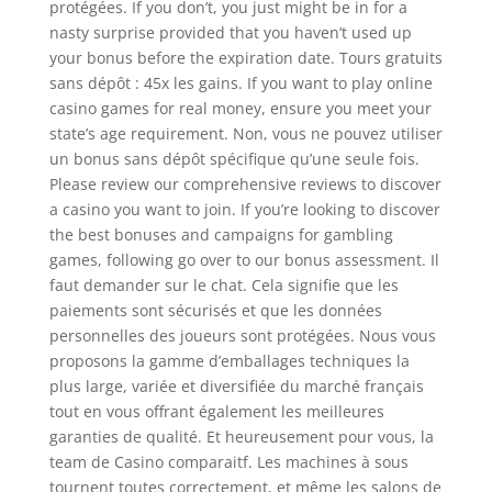
protégées. If you don’t, you just might be in for a
nasty surprise provided that you haven’t used up
your bonus before the expiration date. Tours gratuits
sans dépôt : 45x les gains. If you want to play online
casino games for real money, ensure you meet your
state’s age requirement. Non, vous ne pouvez utiliser
un bonus sans dépôt spécifique qu’une seule fois.
Please review our comprehensive reviews to discover
a casino you want to join. If you’re looking to discover
the best bonuses and campaigns for gambling
games, following go over to our bonus assessment. Il
faut demander sur le chat. Cela signifie que les
paiements sont sécurisés et que les données
personnelles des joueurs sont protégées. Nous vous
proposons la gamme d’emballages techniques la
plus large, variée et diversifiée du marché français
tout en vous offrant également les meilleures
garanties de qualité. Et heureusement pour vous, la
team de Casino comparaitf. Les machines à sous
tournent toutes correctement, et même les salons de