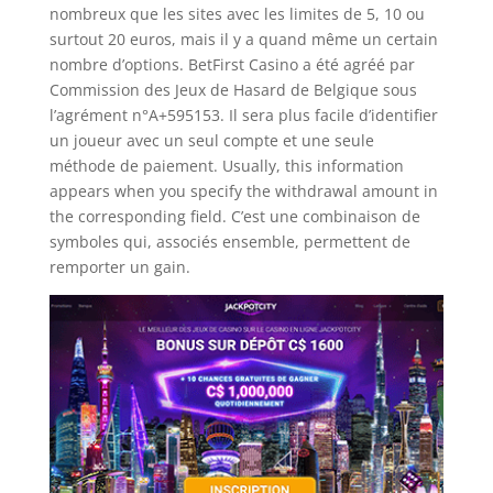
nombreux que les sites avec les limites de 5, 10 ou
surtout 20 euros, mais il y a quand même un certain
nombre d’options. BetFirst Casino a été agréé par
Commission des Jeux de Hasard de Belgique sous
l’agrément n°A+595153. Il sera plus facile d’identifier
un joueur avec un seul compte et une seule
méthode de paiement. Usually, this information
appears when you specify the withdrawal amount in
the corresponding field. C’est une combinaison de
symboles qui, associés ensemble, permettent de
remporter un gain.