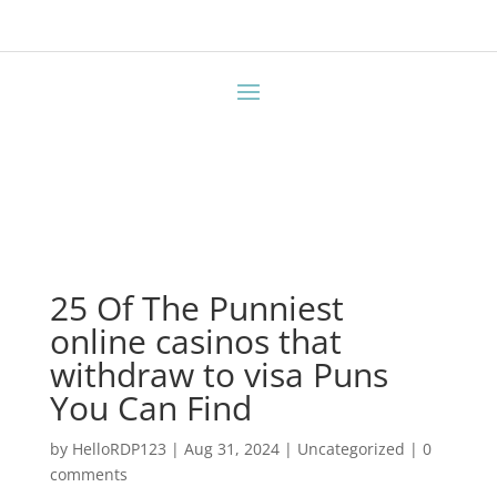
25 Of The Punniest
online casinos that
withdraw to visa Puns
You Can Find
by
HelloRDP123
|
Aug 31, 2024
|
Uncategorized
|
0
comments