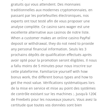
gratuits qui vous attendent. Des monnaies
traditionnelles aux modernes cryptomonnaies, en
passant par les portefeuilles électroniques, nos
experts ont tout testé afin de vous proposer une
analyse complète. Ce casino sans wager est une
excellente alternative aux casinos de notre liste.
When a customer makes an online casino PayPal
deposit or withdrawal, they do not need to provide
any personal financial information. Seuls les 3
prochains dépôts de qualification effectués après
avoir opté pour la promotion seront éligibles. Il nous
a fallu moins de 5 minutes pour nous inscrire sur
cette plateforme. Familiarize yourself with how
bonus work, the different bonus types and how to
get the most value. Vérifications systématiques lors
de la mise en service et mise au point des systèmes
de contrôle existant sur les machines ;. Jusqu’à 120€
de Freebets pour les nouveaux joueurs. Vous avez la
certitude que toutes vos données sont bien