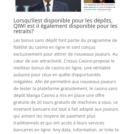
Lorsqu’ilest disponible pour les dépôts,
QIWI est il également disponible pour les
retraits?
Les bonus sans dépôt font partie du programme de
fidélité du casino en ligne et sont conçus
exclusivement pour attirer de nouveaux joueurs. Au
cœur de son attractivité, Cresus Casino propose le
meilleur bonus de casino en ligne, une véritable
aubaine pour ceux en quête d’opportunités
inégalées. Afin de permettre aux nouveaux joueurs
de tester la plateforme gratuitement, le casino sans
dépôt Manga Casino a mis en place une offre
gratuite de 20 tours gratuits de machines à sous. Le
virement bancaire est tout à fait adapté aux joueurs
qui aiment les moyens de paiement plus
traditionnels et qui ont accès à leurs services
bancaires en ligne. Any data, information, or links to