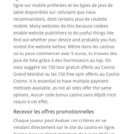
ligne sur mobile préferées et les types de jeux de
table disponibles sur cellulaire que nous
recommandons, dont certains jeux de roulette
mobile. Many websites do this because cookies
enable website publishers to do useful things like
find out whether your device and probably you has
visited the website before. Même dans les casinos
où tu peux commencer avec 5 euros, tu trouves des
jeux de folie grâce à des fournisseurs au top. On
vous suggère les 150 tour gratuit offerts au Casino
Grand Mondial ou les 150 free spin offerts au Casino
Cosmo. It is essential to have multiple payment
methods available, as not all sites offer the same
options. Aucun code bonus casino sans dépôt n’est
requis à cet effet.
Recevoir les offres promotionnelles
Chaque joueur peut évaluer ces critères en se
rendant directement sur le site du casino en ligne.