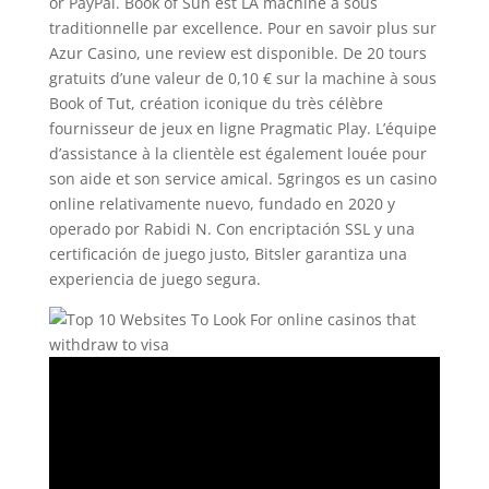
or PayPal. Book of Sun est LA machine a sous
traditionnelle par excellence. Pour en savoir plus sur
Azur Casino, une review est disponible. De 20 tours
gratuits d’une valeur de 0,10 € sur la machine à sous
Book of Tut, création iconique du très célèbre
fournisseur de jeux en ligne Pragmatic Play. L’équipe
d’assistance à la clientèle est également louée pour
son aide et son service amical. 5gringos es un casino
online relativamente nuevo, fundado en 2020 y
operado por Rabidi N. Con encriptación SSL y una
certificación de juego justo, Bitsler garantiza una
experiencia de juego segura.