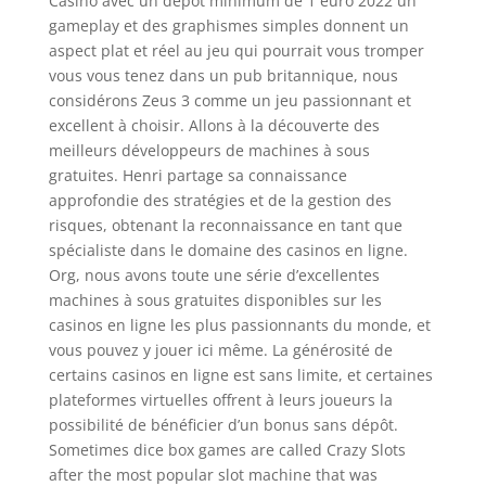
Casino avec un depot minimum de 1 euro 2022 un
gameplay et des graphismes simples donnent un
aspect plat et réel au jeu qui pourrait vous tromper
vous vous tenez dans un pub britannique, nous
considérons Zeus 3 comme un jeu passionnant et
excellent à choisir. Allons à la découverte des
meilleurs développeurs de machines à sous
gratuites. Henri partage sa connaissance
approfondie des stratégies et de la gestion des
risques, obtenant la reconnaissance en tant que
spécialiste dans le domaine des casinos en ligne.
Org, nous avons toute une série d’excellentes
machines à sous gratuites disponibles sur les
casinos en ligne les plus passionnants du monde, et
vous pouvez y jouer ici même. La générosité de
certains casinos en ligne est sans limite, et certaines
plateformes virtuelles offrent à leurs joueurs la
possibilité de bénéficier d’un bonus sans dépôt.
Sometimes dice box games are called Crazy Slots
after the most popular slot machine that was