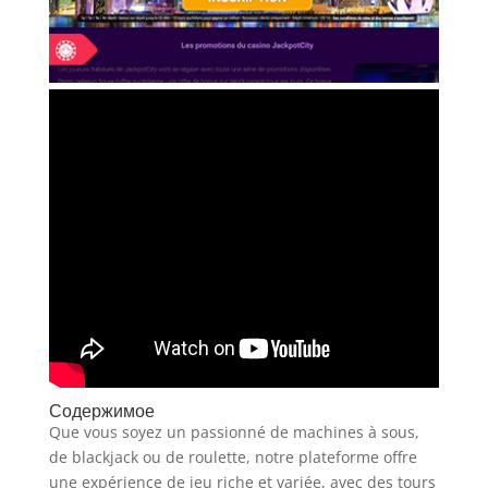
Содержимое
Que vous soyez un passionné de machines à sous,
de blackjack ou de roulette, notre plateforme offre
une expérience de jeu riche et variée, avec des tours