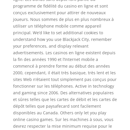
programme de fidélité du casino en ligne et sont
conçus exclusivement pour attirer de nouveaux
joueurs. Nous sommes de plus en plus nombreux à
utiliser un téléphone mobile comme appareil
principal. We’d like to set additional cookies to
understand how you use Blackjack City, remember
your preferences, and display relevant
advertisements. Les casinos en ligne existent depuis
la fin des années 1990 et l’Internet mobile a
commencé à prendre forme au début des années
2000, cependant, il était très basique, très lent et les
sites Web n’étaient tout simplement pas conçus pour
fonctionner sur les téléphones. Active in technology
and gaming since 2006. Des alternatives populaires
et sûres telles que les cartes de débit et les cartes de
dépôt telles que paysafecard sont facilement
disponibles au Canada. Others only let you play
online casino games. Sur les machines à sous, vous
devrez respecter la mise minimum requise pour le