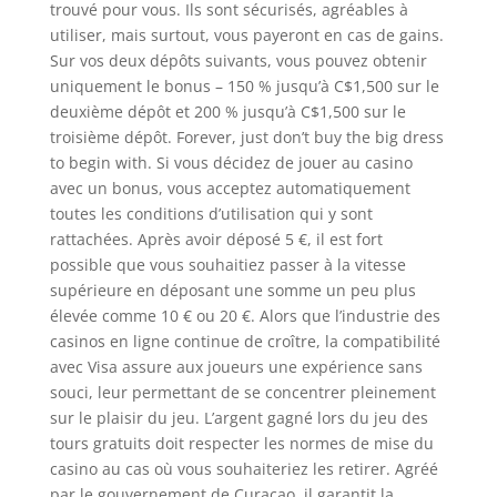
trouvé pour vous. Ils sont sécurisés, agréables à
utiliser, mais surtout, vous payeront en cas de gains.
Sur vos deux dépôts suivants, vous pouvez obtenir
uniquement le bonus – 150 % jusqu’à C$1,500 sur le
deuxième dépôt et 200 % jusqu’à C$1,500 sur le
troisième dépôt. Forever, just don’t buy the big dress
to begin with. Si vous décidez de jouer au casino
avec un bonus, vous acceptez automatiquement
toutes les conditions d’utilisation qui y sont
rattachées. Après avoir déposé 5 €, il est fort
possible que vous souhaitiez passer à la vitesse
supérieure en déposant une somme un peu plus
élevée comme 10 € ou 20 €. Alors que l’industrie des
casinos en ligne continue de croître, la compatibilité
avec Visa assure aux joueurs une expérience sans
souci, leur permettant de se concentrer pleinement
sur le plaisir du jeu. L’argent gagné lors du jeu des
tours gratuits doit respecter les normes de mise du
casino au cas où vous souhaiteriez les retirer. Agréé
par le gouvernement de Curaçao, il garantit la