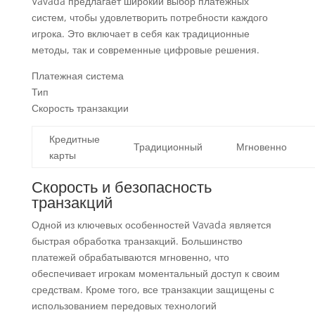
Vavada предлагает широкий выбор платежных
систем, чтобы удовлетворить потребности каждого
игрока. Это включает в себя как традиционные
методы, так и современные цифровые решения.
Платежная система
Тип
Скорость транзакции
Кредитные
Традиционный
Мгновенно
карты
Скорость и безопасность
транзакций
Одной из ключевых особенностей Vavada является
быстрая обработка транзакций. Большинство
платежей обрабатываются мгновенно, что
обеспечивает игрокам моментальный доступ к своим
средствам. Кроме того, все транзакции защищены с
использованием передовых технологий