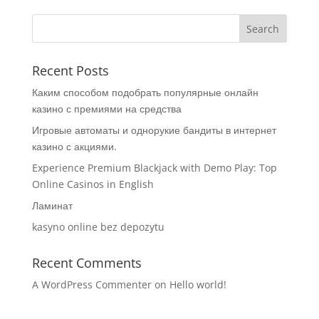
Recent Posts
Каким способом подобрать популярные онлайн
казино с премиями на средства
Игровые автоматы и однорукие бандиты в интернет
казино с акциями.
Experience Premium Blackjack with Demo Play: Top
Online Casinos in English
Ламинат
kasyno online bez depozytu
Recent Comments
A WordPress Commenter
on
Hello world!