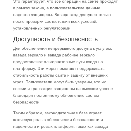
Это гарантирует, что все операции на сайте проходят
в рамках закона, а пользовательские данные
надежно защищены. Вавада вход доступен только
после проверки соответствия всех условий,
установленных регуляторами.
Доступность и безопасность
Для обеспечения непрерывного доступа к услугам,
вавада зеркало и вавада рабочее зеркало
предоставляют альтернативные пути входа на
платформу. Эти меры помогают поддерживать
стабильность работы сайта и защиту от внешних
угроз. Пользователи могут быть уверены, что их
сессии и транзакции защищены на высоком уровне
благодаря постоянному обновлению систем
безопасности.
Таким образом, законодательная база играет
ключевую роль в обеспечении безопасности и
надежности игровых платформ, таких как вавада