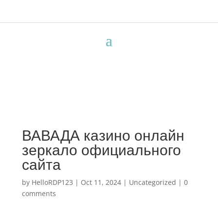
ВАВАДА казино онлайн
зеркало официального
сайта
by
HelloRDP123
|
Oct 11, 2024
|
Uncategorized
|
0
comments