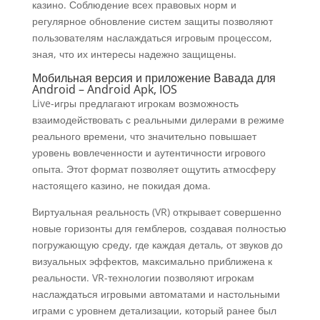
казино. Соблюдение всех правовых норм и
регулярное обновление систем защиты позволяют
пользователям наслаждаться игровым процессом,
зная, что их интересы надежно защищены.
Мобильная версия и приложение Вавада для
Android – Android Apk, IOS
Live-игры предлагают игрокам возможность
взаимодействовать с реальными дилерами в режиме
реального времени, что значительно повышает
уровень вовлеченности и аутентичности игрового
опыта. Этот формат позволяет ощутить атмосферу
настоящего казино, не покидая дома.
Виртуальная реальность (VR) открывает совершенно
новые горизонты для гемблеров, создавая полностью
погружающую среду, где каждая деталь, от звуков до
визуальных эффектов, максимально приближена к
реальности. VR-технологии позволяют игрокам
наслаждаться игровыми автоматами и настольными
играми с уровнем детализации, который ранее был