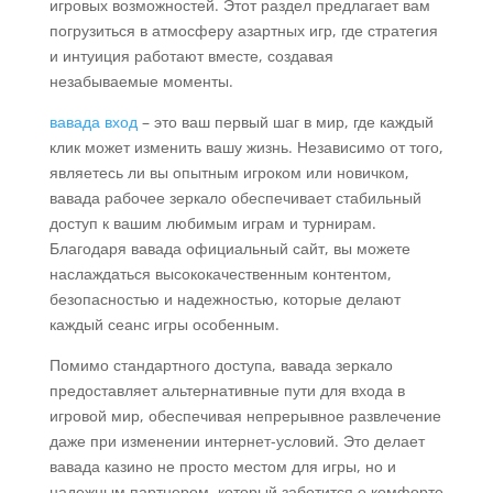
игровых возможностей. Этот раздел предлагает вам
погрузиться в атмосферу азартных игр, где стратегия
и интуиция работают вместе, создавая
незабываемые моменты.
вавада вход
– это ваш первый шаг в мир, где каждый
клик может изменить вашу жизнь. Независимо от того,
являетесь ли вы опытным игроком или новичком,
вавада рабочее зеркало обеспечивает стабильный
доступ к вашим любимым играм и турнирам.
Благодаря вавада официальный сайт, вы можете
наслаждаться высококачественным контентом,
безопасностью и надежностью, которые делают
каждый сеанс игры особенным.
Помимо стандартного доступа, вавада зеркало
предоставляет альтернативные пути для входа в
игровой мир, обеспечивая непрерывное развлечение
даже при изменении интернет-условий. Это делает
вавада казино не просто местом для игры, но и
надежным партнером, который заботится о комфорте