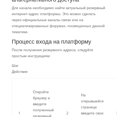
Для начала необходимо найти актуальный резервный
интернет-адрес платформы. Это можно сделать
через официальные каналы связи или на
специализированных форумах, посвященных данной
тематике.
Процесс входа на платформу
После получения резервного адреса, следуйте
простым инструкциям:
Шаг
Действие
Откройте
На
браузер и
открывшейся
введите
странице
полученный
1
2
введите свои
резервный