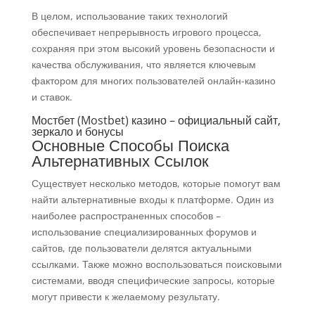
В целом, использование таких технологий
обеспечивает непрерывность игрового процесса,
сохраняя при этом высокий уровень безопасности и
качества обслуживания, что является ключевым
фактором для многих пользователей онлайн-казино
и ставок.
Мостбет (Mostbet) казино – официальный сайт,
зеркало и бонусы
Основные Способы Поиска
Альтернативных Ссылок
Существует несколько методов, которые помогут вам
найти альтернативные входы к платформе. Один из
наиболее распространенных способов –
использование специализированных форумов и
сайтов, где пользователи делятся актуальными
ссылками. Также можно воспользоваться поисковыми
системами, вводя специфические запросы, которые
могут привести к желаемому результату.