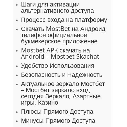
Шаги для активации
альтернативного доступа
Процесс входа на платформу
Скачать MostBet на Андроид
телефон официальное
букмекерское приложение
Mostbet APK скачать на
Android – Mostbet Skachat
Удобство Использования
Безопасность и Надежность
Актуальное зеркало Мостбет
– Мостбет зеркало вход
сегодня Зеркало, Азартные
игры, Казино
Плюсы Прямого Доступа
Минусы Прямого Доступа