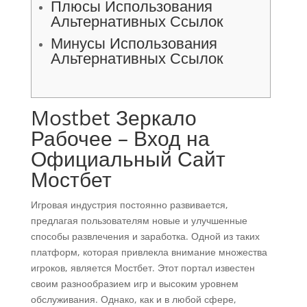
Плюсы Использования
Альтернативных Ссылок
Минусы Использования
Альтернативных Ссылок
Mostbet Зеркало
Рабочее – Вход на
Официальный Сайт
Мостбет
Игровая индустрия постоянно развивается,
предлагая пользователям новые и улучшенные
способы развлечения и заработка. Одной из таких
платформ, которая привлекла внимание множества
игроков, является Мостбет. Этот портал известен
своим разнообразием игр и высоким уровнем
обслуживания. Однако, как и в любой сфере,