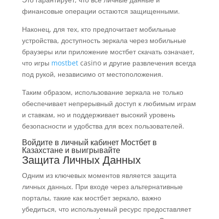
финансовые операции остаются защищенными.
Наконец, для тех, кто предпочитает мобильные
устройства, доступность зеркала через мобильные
браузеры или приложение мостбет скачать означает,
что игры
mostbet
casino и другие развлечения всегда
под рукой, независимо от местоположения.
Таким образом, использование зеркала не только
обеспечивает непрерывный доступ к любимым играм
и ставкам, но и поддерживает высокий уровень
безопасности и удобства для всех пользователей.
Войдите в личный кабинет Мостбет в
Казахстане и выигрывайте
Защита Личных Данных
Одним из ключевых моментов является защита
личных данных. При входе через альтернативные
порталы, такие как мостбет зеркало, важно
убедиться, что используемый ресурс предоставляет