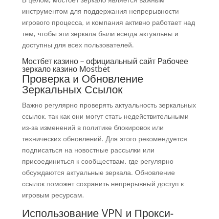
инструментом для поддержания непрерывности
игрового процесса, и компания активно работает над
тем, чтобы эти зеркала были всегда актуальны и
доступны для всех пользователей.
Мостбет казино – официальный сайт Рабочее
зеркало казино Mostbet
Проверка и Обновление
Зеркальных Ссылок
Важно регулярно проверять актуальность зеркальных
ссылок, так как они могут стать недействительными
из-за изменений в политике блокировок или
технических обновлений. Для этого рекомендуется
подписаться на новостные рассылки или
присоединиться к сообществам, где регулярно
обсуждаются актуальные зеркала. Обновление
ссылок поможет сохранить непрерывный доступ к
игровым ресурсам.
Использование VPN и Прокси-