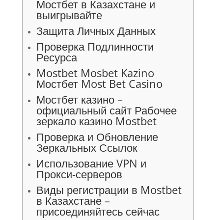
Мостбет в Казахстане и
выигрывайте
Защита Личных Данных
Проверка Подлинности
Ресурса
Mostbet Mosbet Kazino
Мостбет Most Bet Casino
Мостбет казино –
официальный сайт Рабочее
зеркало казино Mostbet
Проверка и Обновление
Зеркальных Ссылок
Использование VPN и
Прокси-серверов
Виды регистрации в Mostbet
в Казахстане –
присоединяйтесь сейчас