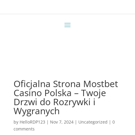
Oficjalna Strona Mostbet
Casino Polska – Twoje
Drzwi do Rozrywki i
Wygranych
by
HelloRDP123
|
Nov 7, 2024
|
Uncategorized
|
0
comments