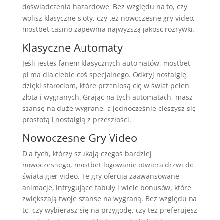
doświadczenia hazardowe. Bez względu na to, czy
wolisz klasyczne sloty, czy też nowoczesne gry video,
mostbet casino zapewnia najwyższą jakość rozrywki.
Klasyczne Automaty
Jeśli jesteś fanem klasycznych automatów, mostbet
pl ma dla ciebie coś specjalnego. Odkryj nostalgię
dzięki starociom, które przeniosą cię w świat pełen
złota i wygranych. Grając na tych automatach, masz
szansę na duże wygrane, a jednocześnie cieszysz się
prostotą i nostalgią z przeszłości.
Nowoczesne Gry Video
Dla tych, którzy szukają czegoś bardziej
nowoczesnego, mostbet logowanie otwiera drzwi do
świata gier video. Te gry oferują zaawansowane
animacje, intrygujące fabuły i wiele bonusów, które
zwiększają twoje szanse na wygraną. Bez względu na
to, czy wybierasz się na przygodę, czy też preferujesz