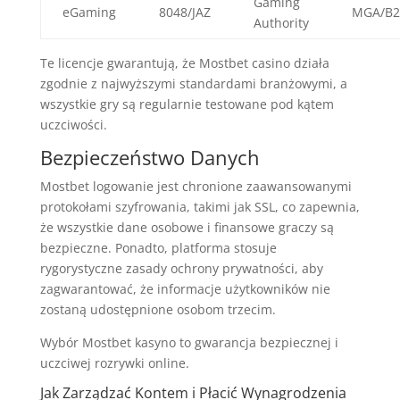
Gaming
eGaming
8048/JAZ
MGA/B2
Authority
Te licencje gwarantują, że Mostbet casino działa
zgodnie z najwyższymi standardami branżowymi, a
wszystkie gry są regularnie testowane pod kątem
uczciwości.
Bezpieczeństwo Danych
Mostbet logowanie jest chronione zaawansowanymi
protokołami szyfrowania, takimi jak SSL, co zapewnia,
że wszystkie dane osobowe i finansowe graczy są
bezpieczne. Ponadto, platforma stosuje
rygorystyczne zasady ochrony prywatności, aby
zagwarantować, że informacje użytkowników nie
zostaną udostępnione osobom trzecim.
Wybór Mostbet kasyno to gwarancja bezpiecznej i
uczciwej rozrywki online.
Jak Zarządzać Kontem i Płacić Wynagrodzenia