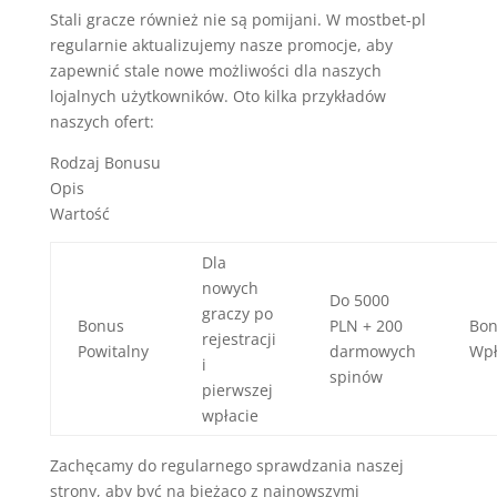
Stali gracze również nie są pomijani. W mostbet-pl
regularnie aktualizujemy nasze promocje, aby
zapewnić stale nowe możliwości dla naszych
lojalnych użytkowników. Oto kilka przykładów
naszych ofert:
Rodzaj Bonusu
Opis
Wartość
Dla
nowych
Do 5000
graczy po
Bonus
PLN + 200
Bon
rejestracji
Powitalny
darmowych
Wpł
i
spinów
pierwszej
wpłacie
Zachęcamy do regularnego sprawdzania naszej
strony, aby być na bieżąco z najnowszymi