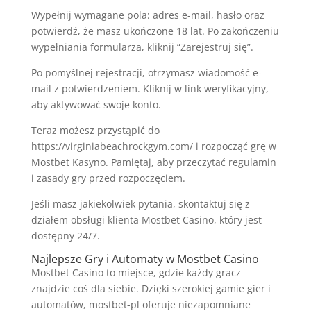
Wypełnij wymagane pola: adres e-mail, hasło oraz
potwierdź, że masz ukończone 18 lat. Po zakończeniu
wypełniania formularza, kliknij “Zarejestruj się”.
Po pomyślnej rejestracji, otrzymasz wiadomość e-
mail z potwierdzeniem. Kliknij w link weryfikacyjny,
aby aktywować swoje konto.
Teraz możesz przystąpić do
https://virginiabeachrockgym.com/ i rozpocząć grę w
Mostbet Kasyno. Pamiętaj, aby przeczytać regulamin
i zasady gry przed rozpoczęciem.
Jeśli masz jakiekolwiek pytania, skontaktuj się z
działem obsługi klienta Mostbet Casino, który jest
dostępny 24/7.
Najlepsze Gry i Automaty w Mostbet Casino
Mostbet Casino to miejsce, gdzie każdy gracz
znajdzie coś dla siebie. Dzięki szerokiej gamie gier i
automatów, mostbet-pl oferuje niezapomniane