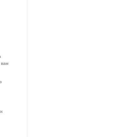
а
 вам
з
ых