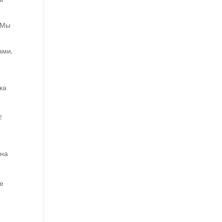
 Мы
ами,
ка
!
 на
ле