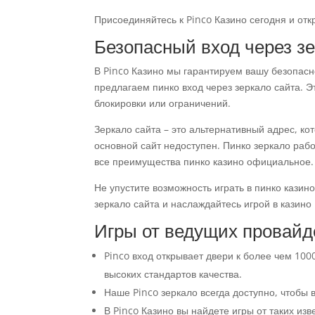
Присоединяйтесь к Pinco Казино сегодня и от
Безопасный вход через з
В Pinco Казино мы гарантируем вашу безопасно
предлагаем пинко вход через зеркало сайта. Э
блокировки или ограничений.
Зеркало сайта – это альтернативный адрес, кот
основной сайт недоступен. Пинко зеркало раб
все преимущества пинко казино официальное.
Не упустите возможность играть в пинко казин
зеркало сайта и наслаждайтесь игрой в казино
Игры от ведущих провайд
Pinco вход открывает двери к более чем 10
высоких стандартов качества.
Наше Pinco зеркало всегда доступно, чтобы 
В Pinco Казино вы найдете игры от таких изв