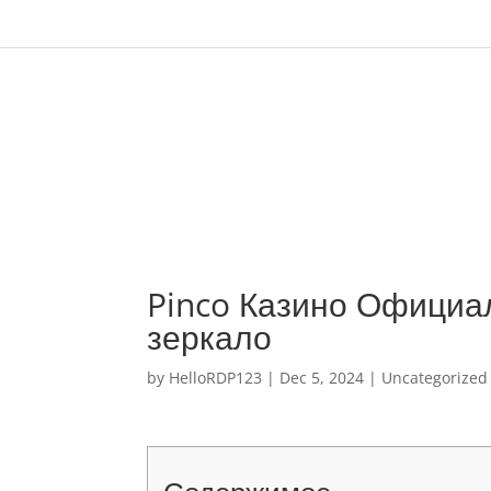
Pinco Казино Официа
зеркало
by
HelloRDP123
|
Dec 5, 2024
|
Uncategorized