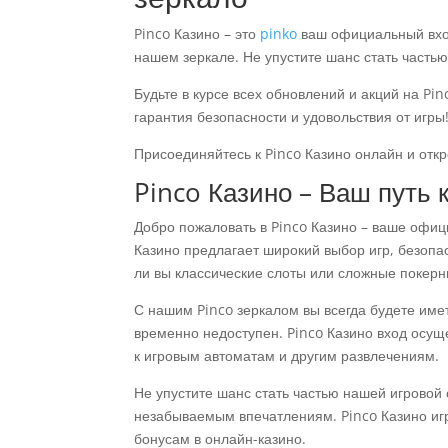
Pinco Казино – это
pinko
ваш официальный вход
нашем зеркале. Не упустите шанс стать частью
Будьте в курсе всех обновлений и акций на Pi
гарантия безопасности и удовольствия от игры
Присоединяйтесь к Pinco Казино онлайн и откр
Pinco Казино – Ваш путь
Добро пожаловать в Pinco Казино – ваше офици
Казино предлагает широкий выбор игр, безопа
ли вы классические слоты или сложные покерн
С нашим Pinco зеркалом вы всегда будете име
временно недоступен. Pinco Казино вход осущ
к игровым автоматам и другим развлечениям.
Не упустите шанс стать частью нашей игровой с
незабываемым впечатлениям. Pinco Казино игр
бонусам в онлайн-казино.