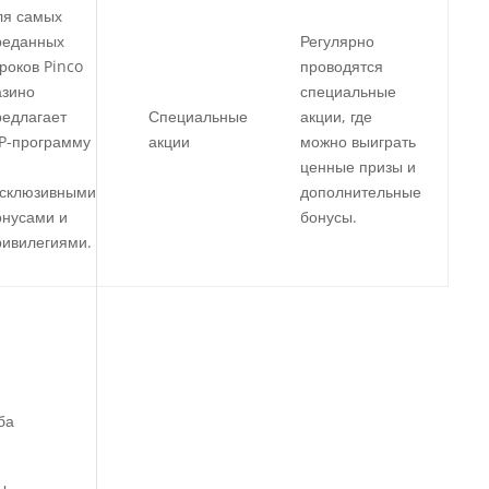
ля самых
реданных
Регулярно
гроков Pinco
проводятся
азино
специальные
редлагает
Специальные
акции, где
IP-программу
акции
можно выиграть
ценные призы и
ксклюзивными
дополнительные
онусами и
бонусы.
ривилегиями.
ба
ы