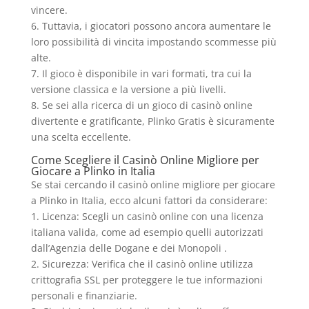
vincere.
6. Tuttavia, i giocatori possono ancora aumentare le
loro possibilità di vincita impostando scommesse più
alte.
7. Il gioco è disponibile in vari formati, tra cui la
versione classica e la versione a più livelli.
8. Se sei alla ricerca di un gioco di casinò online
divertente e gratificante, Plinko Gratis è sicuramente
una scelta eccellente.
Come Scegliere il Casinò Online Migliore per
Giocare a Plinko in Italia
Se stai cercando il casinò online migliore per giocare
a Plinko in Italia, ecco alcuni fattori da considerare:
1. Licenza: Scegli un casinò online con una licenza
italiana valida, come ad esempio quelli autorizzati
dall’Agenzia delle Dogane e dei Monopoli .
2. Sicurezza: Verifica che il casinò online utilizza
crittografia SSL per proteggere le tue informazioni
personali e finanziarie.