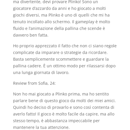
ma divertente, devi provare Plinko! Sono un
giocatore d’azzardo da anni e ho giocato a molti
giochi diversi, ma Plinko è uno di quelli che mi ha
tenuto incollato allo schermo. Il gameplay è molto
fluido e l’animazione della pallina che scende è
davvero ben fatta.
Ho proprio apprezzato il fatto che non ci siano regole
complicate da imparare o strategie da ricordare.
Basta semplicemente scommettere e guardare la
pallina cadere. È un ottimo modo per rilassarsi dopo
una lunga giornata di lavoro.
Review from Sofia, 24:
Non ho mai giocato a Plinko prima, ma ho sentito
parlare bene di questo gioco da molti dei miei amici.
Quindi ho deciso di provarlo e sono così contenta di
averlo fatto! Il gioco è molto facile da capire, ma allo
stesso tempo, è abbastanza impeccabile per
mantenere la tua attenzione.