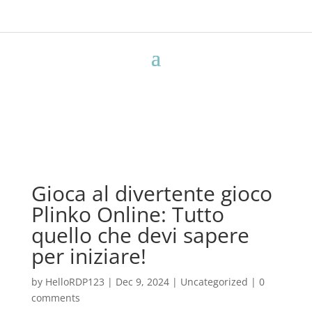
Gioca al divertente gioco
Plinko Online: Tutto
quello che devi sapere
per iniziare!
by
HelloRDP123
|
Dec 9, 2024
|
Uncategorized
|
0
comments