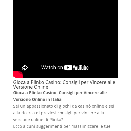
Gioca a Plinko Casino: Consigli per Vincere alle
Versione Online
Gioca a Plinko Casino: Consigli per Vincere alle
Versione Online in Italia
Sei un appassionato di giochi da casinò online e sei
alla ricerca di preziosi consigli per vincere alla
versione online di Plinko?
Ecco alcuni suggerimenti per massimizzare le tue