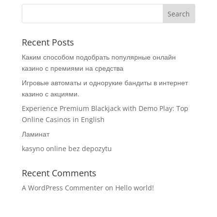
Recent Posts
Каким способом подобрать популярные онлайн
казино с премиями на средства
Игровые автоматы и однорукие бандиты в интернет
казино с акциями.
Experience Premium Blackjack with Demo Play: Top
Online Casinos in English
Ламинат
kasyno online bez depozytu
Recent Comments
A WordPress Commenter
on
Hello world!