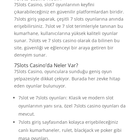
7Slots Casino, slot7 oyunlarının keyfini
çıkarabileceğiniz en güvenilir platformlardan biridir.
7slots giriş yaparak, çeşitli 7 slots oyunlarına anında
erişebilirsiniz. 7slot ve 7 slot terimleriyle tanınan bu
kumarhane, kullanıcılarına yüksek kaliteli oyunlar
sunar. 7slots ve 7 slots casino olarak da bilinen bu
site, güvenliği ve eğlenceyi bir araya getiren bir
deneyim sunar.
7Slots Casino’da Neler Var?
7Slots Casino, oyunculara sunduğu geniş oyun
yelpazesiyle dikkat çekiyor. Burada her zevke hitap
eden oyunlar bulunuyor.
7slot ve 7slots oyunları: Klasik ve modern slot
oyunlarının yanı sıra, özel 7slots casino oyunları da
mevcut.
7slots giriş sayfasından kolayca erişebileceğiniz
canlı kumarhaneler, rulet, blackjack ve poker gibi
masa oyunları.