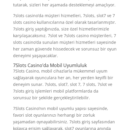
tutarak, sizleri her aşamada desteklemeyi amaçlıyor.
7slots casino’da müşteri hizmetleri, 7slots, slot7 ve 7
slots casino kullanıcılarına özel olarak tasarlanmıştır.
7slots giriş yaptığınızda, size özel hizmetlerimizle
karşılaşacaksınız. 7slot ve 7slots casino müşterileri, 7
slots casino’da sunulan müşteri hizmetleri sayesinde
her zaman güvende hissedecek ve sorunsuz bir oyun
deneyimi yaşayacaklar.
7Slots Casino’da Mobil Uyumluluk
7Slots Casino, mobil cihazlarla mükemmel uyum
sağlayarak oyunculara her an, her yerden keyifli bir
deneyim sunar. 7slots, slot7, slot 7, 7 slots, 7slot ve
7slots giriş işlemleri mobil platformlarda da
sorunsuz bir şekilde gerçekleştirilebilir.
7Slots Casino’nın mobil uyumlu yapısı sayesinde,
favori slot oyunlarınızı herhangi bir zorluk
yaşamadan oynayabilirsiniz. 7slots giriş sayfasından
kolayca erişim sağlayarak, slot7 oyunlarına anında