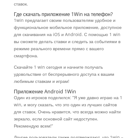
ставок.
Где скачать приложение 1Win на телефон?
1win предлагает своим пользователям удобное и
функциональное мобильное приложение, доступное
для скачивания на iOS и Android. С помощью 1 win
вы сможете делать ставки и следить за событиями в
режиме реального времени прямо с вашего
смартфона.
Скачайте 1 win сегодня и начните получать
удовольствие от беспрерывного доступа к вашим
любимым ставкам и играм!
Приложение Android 1Win
Один из игроков поделился: “Я уже давно играю на 1
win, и могу сказать, что это один из лучших сайтов
для ставок. Очень нравится, что всегда можно найти
зеркало, если основной сайт недоступен.
Рекомендую всем!”
Другие пользователи также подтверждают, что 1win –