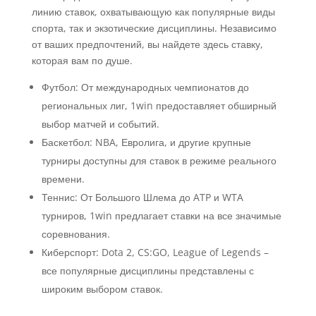
линию ставок, охватывающую как популярные виды
спорта, так и экзотические дисциплины. Независимо
от ваших предпочтений, вы найдете здесь ставку,
которая вам по душе.
Футбол: От международных чемпионатов до
региональных лиг, 1win предоставляет обширный
выбор матчей и событий.
Баскетбол: NBA, Евролига, и другие крупные
турниры доступны для ставок в режиме реального
времени.
Теннис: От Большого Шлема до ATP и WTA
турниров, 1win предлагает ставки на все значимые
соревнования.
Киберспорт: Dota 2, CS:GO, League of Legends –
все популярные дисциплины представлены с
широким выбором ставок.