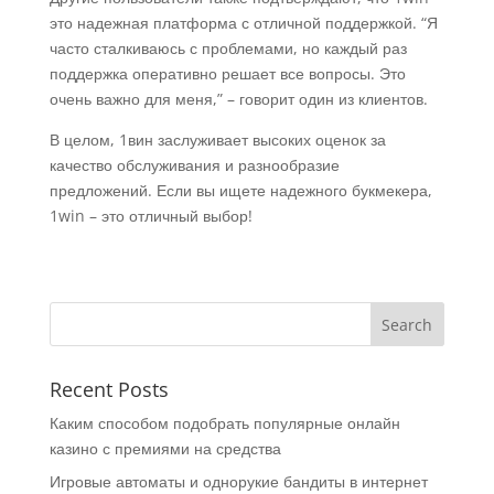
это надежная платформа с отличной поддержкой. “Я
часто сталкиваюсь с проблемами, но каждый раз
поддержка оперативно решает все вопросы. Это
очень важно для меня,” – говорит один из клиентов.
В целом, 1вин заслуживает высоких оценок за
качество обслуживания и разнообразие
предложений. Если вы ищете надежного букмекера,
1win – это отличный выбор!
Recent Posts
Каким способом подобрать популярные онлайн
казино с премиями на средства
Игровые автоматы и однорукие бандиты в интернет