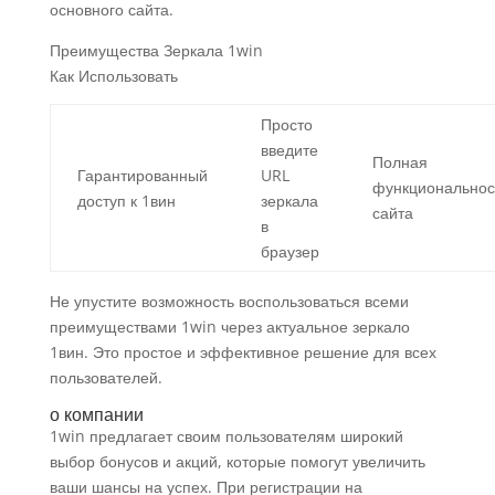
основного сайта.
Преимущества Зеркала 1win
Как Использовать
Просто
введите
Полная
Гарантированный
URL
функциональнос
доступ к 1вин
зеркала
сайта
в
браузер
Не упустите возможность воспользоваться всеми
преимуществами 1win через актуальное зеркало
1вин. Это простое и эффективное решение для всех
пользователей.
о компании
1win предлагает своим пользователям широкий
выбор бонусов и акций, которые помогут увеличить
ваши шансы на успех. При регистрации на