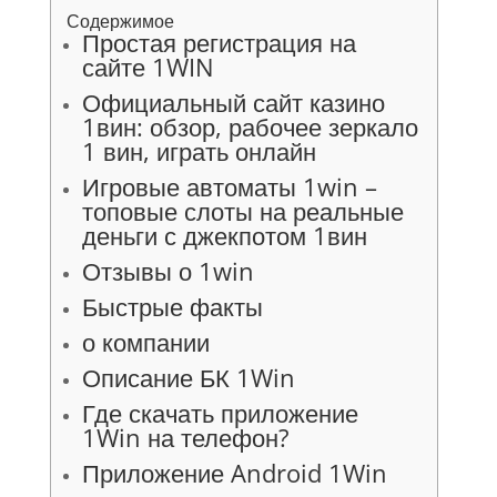
Содержимое
Простая регистрация на
сайте 1WIN
Официальный сайт казино
1вин: обзор, рабочее зеркало
1 вин, играть онлайн
Игровые автоматы 1win –
топовые слоты на реальные
деньги с джекпотом 1вин
Отзывы о 1win
Быстрые факты
о компании
Описание БК 1Win
Где скачать приложение
1Win на телефон?
Приложение Android 1Win