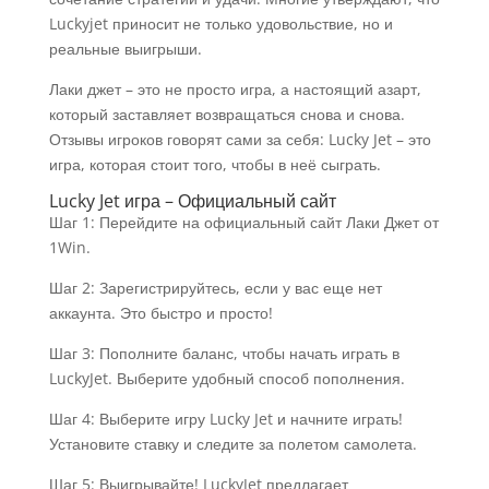
Luckyjet приносит не только удовольствие, но и
реальные выигрыши.
Лаки джет – это не просто игра, а настоящий азарт,
который заставляет возвращаться снова и снова.
Отзывы игроков говорят сами за себя: Lucky Jet – это
игра, которая стоит того, чтобы в неё сыграть.
Lucky Jet игра – Официальный сайт
Шаг 1: Перейдите на официальный сайт Лаки Джет от
1Win.
Шаг 2: Зарегистрируйтесь, если у вас еще нет
аккаунта. Это быстро и просто!
Шаг 3: Пополните баланс, чтобы начать играть в
LuckyJet. Выберите удобный способ пополнения.
Шаг 4: Выберите игру Lucky Jet и начните играть!
Установите ставку и следите за полетом самолета.
Шаг 5: Выигрывайте! LuckyJet предлагает