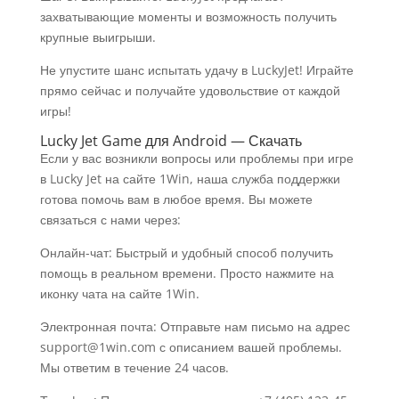
захватывающие моменты и возможность получить
крупные выигрыши.
Не упустите шанс испытать удачу в LuckyJet! Играйте
прямо сейчас и получайте удовольствие от каждой
игры!
Lucky Jet Game для Android — Скачать
Если у вас возникли вопросы или проблемы при игре
в Lucky Jet на сайте 1Win, наша служба поддержки
готова помочь вам в любое время. Вы можете
связаться с нами через:
Онлайн-чат: Быстрый и удобный способ получить
помощь в реальном времени. Просто нажмите на
иконку чата на сайте 1Win.
Электронная почта: Отправьте нам письмо на адрес
support@1win.com с описанием вашей проблемы.
Мы ответим в течение 24 часов.