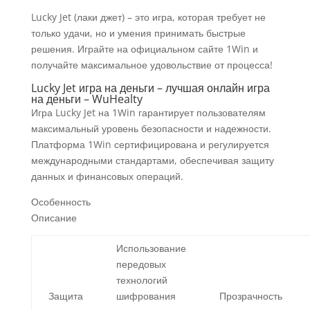
Lucky Jet (лаки джет) – это игра, которая требует не
только удачи, но и умения принимать быстрые
решения. Играйте на официальном сайте 1Win и
получайте максимальное удовольствие от процесса!
Lucky Jet игра на деньги – лучшая онлайн игра
на деньги – WuHealty
Игра Lucky Jet на 1Win гарантирует пользователям
максимальный уровень безопасности и надежности.
Платформа 1Win сертифицирована и регулируется
международными стандартами, обеспечивая защиту
данных и финансовых операций.
Особенность
Описание
Использование
передовых
технологий
Защита
шифрования
Прозрачность