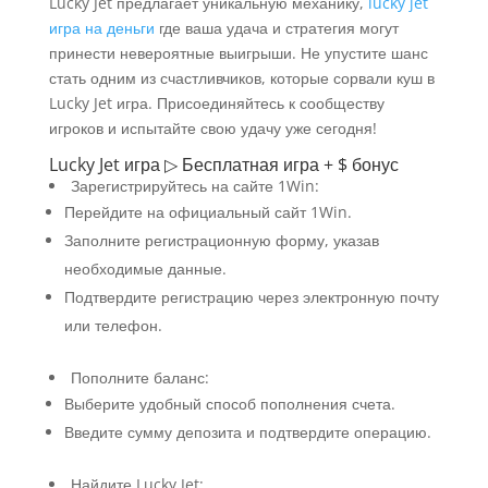
Lucky Jet предлагает уникальную механику,
lucky jet
игра на деньги
где ваша удача и стратегия могут
принести невероятные выигрыши. Не упустите шанс
стать одним из счастливчиков, которые сорвали куш в
Lucky Jet игра. Присоединяйтесь к сообществу
игроков и испытайте свою удачу уже сегодня!
Lucky Jet игра ▷ Бесплатная игра + $ бонус
Зарегистрируйтесь на сайте 1Win:
Перейдите на официальный сайт 1Win.
Заполните регистрационную форму, указав
необходимые данные.
Подтвердите регистрацию через электронную почту
или телефон.
Пополните баланс:
Выберите удобный способ пополнения счета.
Введите сумму депозита и подтвердите операцию.
Найдите Lucky Jet: