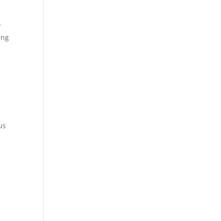
r
ing
n
us