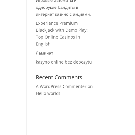
Игровые автоматы и
однорукие бандиты в
интернет казино с акциями.
Experience Premium
Blackjack with Demo Play:
Top Online Casinos in
English
Ламинат
kasyno online bez depozytu
Recent Comments
A WordPress Commenter
on
Hello world!