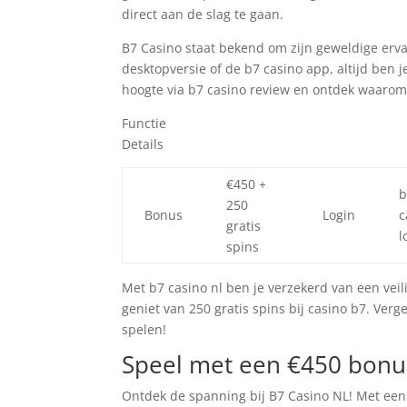
direct aan de slag te gaan.
B7 Casino staat bekend om zijn geweldige ervar
desktopversie of de b7 casino app, altijd ben je
hoogte via b7 casino review en ontdek waarom 
Functie
Details
€450 +
b
250
Bonus
Login
c
gratis
l
spins
Met b7 casino nl ben je verzekerd van een vei
geniet van 250 gratis spins bij casino b7. Verg
spelen!
Speel met een €450 bonu
Ontdek de spanning bij B7 Casino NL! Met een 