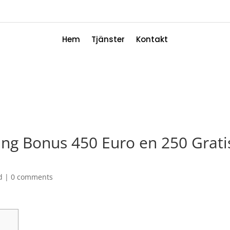
Hem
Tjänster
Kontakt
ng Bonus 450 Euro en 250 Grati
d
|
0 comments