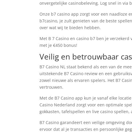
onvergetelijke casinobeleving. Log snel in via 
Onze b7 casino app zorgt voor een naadloze erv
b7casino, je zult genieten van de beste spell
over wat wij te bieden hebben.
Met B 7 Casino en casino b7 ben je verzekerd 
met je €450 bonus!
Veilig en betrouwbaar ca
B7 Casino NL staat bekend als een van de mees
uitstekende B7 Casino review en een gebruiksv
zowel nieuwe als ervaren spelers. Het B7 Casin
vertrouwen.
Met de B7 Casino app kun je vanaf elke locatie
Casino Nederland zorgt voor een optimale spel
gokkasten, tafelspellen en live casino spellen,
B7 Casino garandeert een veilige omgeving doo
ervoor dat al je transacties en persoonlijke g