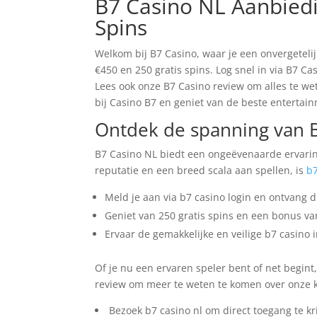
B7 Casino NL Aanbiedi
Spins
Welkom bij B7 Casino, waar je een onvergetelij
€450 en 250 gratis spins. Log snel in via B7 
Lees ook onze B7 Casino review om alles te we
bij Casino B7 en geniet van de beste entertai
Ontdek de spanning van 
B7 Casino NL biedt een ongeëvenaarde ervarin
reputatie en een breed scala aan spellen, is
b
Meld je aan via b7 casino login en ontvang d
Geniet van 250 gratis spins en een bonus van 
Ervaar de gemakkelijke en veilige b7 casino 
Of je nu een ervaren speler bent of net begint
review om meer te weten te komen over onze 
Bezoek b7 casino nl om direct toegang te kri