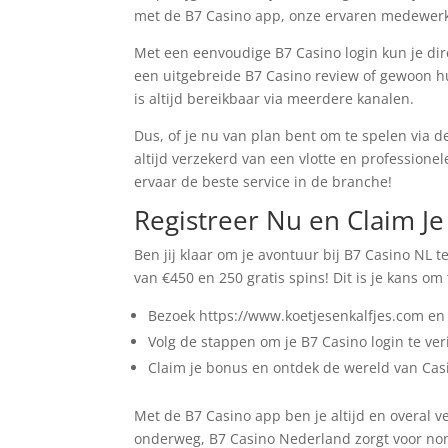
met de B7 Casino app, onze ervaren medewerke
Met een eenvoudige B7 Casino login kun je dire
een uitgebreide B7 Casino review of gewoon h
is altijd bereikbaar via meerdere kanalen.
Dus, of je nu van plan bent om te spelen via de
altijd verzekerd van een vlotte en professione
ervaar de beste service in de branche!
Registreer Nu en Claim J
Ben jij klaar om je avontuur bij B7 Casino NL
van €450 en 250 gratis spins! Dit is je kans o
Bezoek https://www.koetjesenkalfjes.com en
Volg de stappen om je B7 Casino login te veri
Claim je bonus en ontdek de wereld van Cas
Met de B7 Casino app ben je altijd en overal v
onderweg, B7 Casino Nederland zorgt voor no