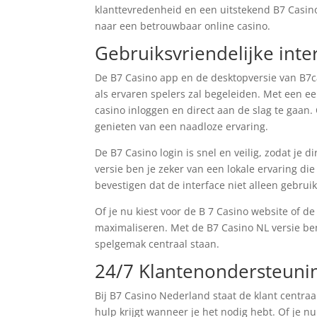
klanttevredenheid en een uitstekend B7 Casino
naar een betrouwbaar online casino.
Gebruiksvriendelijke inte
De B7 Casino app en de desktopversie van B7ca
als ervaren spelers zal begeleiden. Met een ee
casino inloggen en direct aan de slag te gaan. 
genieten van een naadloze ervaring.
De B7 Casino login is snel en veilig, zodat je d
versie ben je zeker van een lokale ervaring d
bevestigen dat de interface niet alleen gebruik
Of je nu kiest voor de B 7 Casino website of de
maximaliseren. Met de B7 Casino NL versie be
spelgemak centraal staan.
24/7 Klantenondersteunin
Bij B7 Casino Nederland staat de klant centraa
hulp krijgt wanneer je het nodig hebt. Of je n