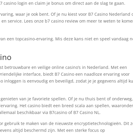
b7 casino login en claim je bonus om direct aan de slag te gaan.
aring, waar je ook bent. Of je nu kiest voor B7 Casino Nederland 
en en service. Lees onze b7 casino review om meer te weten te kom
van een topcasino-ervaring. Mis deze kans niet en speel vandaag 
sino
t betrouwbare en veilige online casino’s in Nederland. Met een
riendelijke interface, biedt B7 Casino een naadloze ervaring voor
o inloggen is eenvoudig en beveiligd, zodat je je gegevens altijd k
 genieten van je favoriete spellen. Of je nu thuis bent of onderweg
ervaring. Het casino biedt een breed scala aan spellen, waaronde
 allemaal beschikbaar via B7casino of B7 Casino NL.
r gebruik te maken van de nieuwste encryptietechnologieën. Dit z
egevens altijd beschermd zijn. Met een sterke focus op