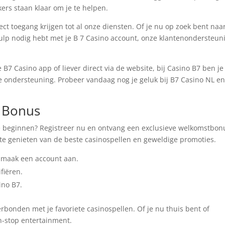
rs staan klaar om je te helpen.
ct toegang krijgen tot al onze diensten. Of je nu op zoek bent naa
ulp nodig hebt met je B 7 Casino account, onze klantenondersteun
 B7 Casino app of liever direct via de website, bij Casino B7 ben je
le ondersteuning. Probeer vandaag nog je geluk bij B7 Casino NL e
e Bonus
 te beginnen? Registreer nu en ontvang een exclusieve welkomstbon
m te genieten van de beste casinospellen en geweldige promoties.
 maak een account aan.
fiëren.
ino B7.
erbonden met je favoriete casinospellen. Of je nu thuis bent of
n-stop entertainment.