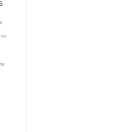
s
je
.
l nu
nde