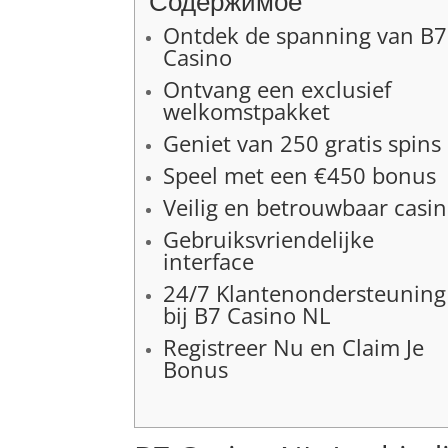
Содержимое
Ontdek de spanning van B7
Casino
Ontvang een exclusief
welkomstpakket
Geniet van 250 gratis spins
Speel met een €450 bonus
Veilig en betrouwbaar casi
Gebruiksvriendelijke
interface
24/7 Klantenondersteuning
bij B7 Casino NL
Registreer Nu en Claim Je
Bonus