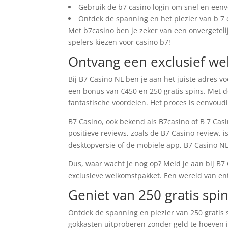
Gebruik de b7 casino login om snel en eenv
Ontdek de spanning en het plezier van b 7
Met b7casino ben je zeker van een onvergetel
spelers kiezen voor casino b7!
Ontvang een exclusief w
Bij B7 Casino NL ben je aan het juiste adres v
een bonus van €450 en 250 gratis spins. Met d
fantastische voordelen. Het proces is eenvoud
B7 Casino, ook bekend als B7casino of B 7 Cas
positieve reviews, zoals de B7 Casino review, is
desktopversie of de mobiele app, B7 Casino NL
Dus, waar wacht je nog op? Meld je aan bij B7 
exclusieve welkomstpakket. Een wereld van ent
Geniet van 250 gratis spi
Ontdek de spanning en plezier van 250 gratis s
gokkasten uitproberen zonder geld te hoeven in