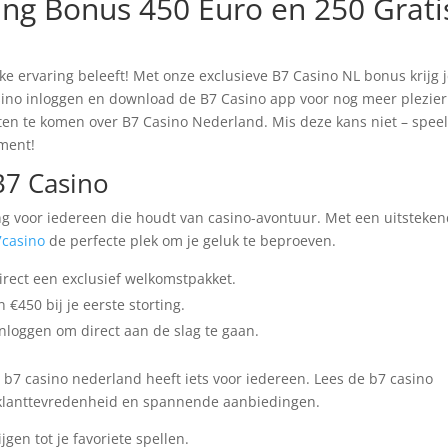
ng Bonus 450 Euro en 250 Grati
ke ervaring beleeft! Met onze exclusieve B7 Casino NL bonus krijg 
Casino inloggen en download de B7 Casino app voor nog meer plezier
ten te komen over B7 Casino Nederland. Mis deze kans niet – spee
nment!
B7 Casino
g voor iedereen die houdt van casino-avontuur. Met een uitsteke
7casino
de perfecte plek om je geluk te beproeven.
irect een exclusief welkomstpakket.
€450 bij je eerste storting.
inloggen om direct aan de slag te gaan.
, b7 casino nederland heeft iets voor iedereen. Lees de b7 casino
klanttevredenheid en spannende aanbiedingen.
jgen tot je favoriete spellen.