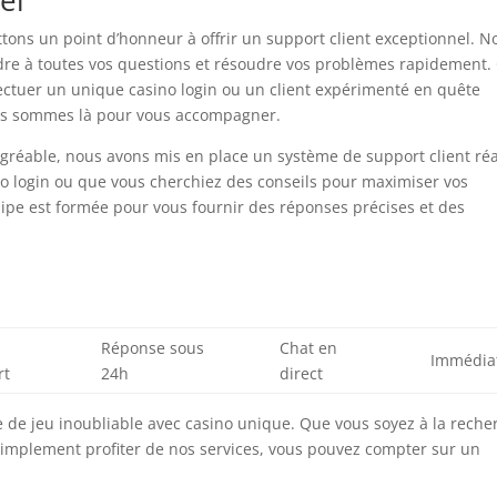
el
ons un point d’honneur à offrir un support client exceptionnel. N
dre à toutes vos questions et résoudre vos problèmes rapidement.
ectuer un unique casino login ou un client expérimenté en quête
ous sommes là pour vous accompagner.
agréable, nous avons mis en place un système de support client réa
ino login ou que vous cherchiez des conseils pour maximiser vos
ipe est formée pour vous fournir des réponses précises et des
Réponse sous
Chat en
Immédia
rt
24h
direct
ce de jeu inoubliable avec casino unique. Que vous soyez à la reche
simplement profiter de nos services, vous pouvez compter sur un