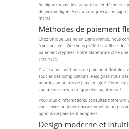
Rejoignez-nous dès aujourd’hui et découvrez 
de jeux en ligne. Avec un unique casino login 
mains.
Méthodes de paiement fle
Chez Unique Casino en Ligne France, nous co
à vos besoins. Que vous préfériez utiliser des
paiement cryptées, notre plateforme offre une 
sécurisée.
Grâce à nos méthodes de paiement flexibles, v
soucier des complications. Rejoignez-nous dès
pour les amateurs de jeux en ligne. Connectez
commencez à win unique dès maintenant!
Pour plus d’informations, consultez notre win 
vous soyez un joueur occasionnel ou un passio
options de paiement adaptées.
Design moderne et intuiti