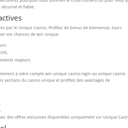
t découvrez pourquoi nous sommes le choix numéro un pour ceux q
écurisé et fiable.
actives
rtes par le Unique Casino. Profitez de bonus de bienvenue, tours
ser vos chances de win unique.
urs.
tifs.
nements majeurs.
plement à votre compte win unique casino login ou unique casino
tes sections du casino unique et profitez des avantages de
.
.
vec des offres exclusives disponibles uniquement sur Unique Casi