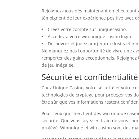
Rejoignez-nous dès maintenant en effectuant v
témoignent de leur expérience positive avec 
Créez votre compte sur uniquecasino.
Accédez à votre win unique casino login.
Découvrez et jouez aux jeux exclusifs et inn
Ne manquez pas l’opportunité de vivre une av
remporter des gains exceptionnels. Rejoignez 
de jeu inégalée.
Sécurité et confidentialit
Chez Unique Casino, votre sécurité et votre con
technologies de cryptage pour protéger vos do
être sûr que vos informations restent confiden
Pour ceux qui cherchent des win unique casino
sécurité. Que vous soyez en train de vous conn
protégé. Winunique et win casino sont des mar