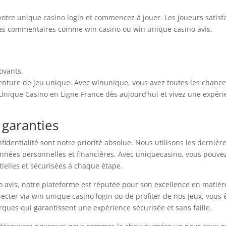
otre unique casino login et commencez à jouer. Les joueurs satisfa
des commentaires comme win casino ou win unique casino avis.
ovants.
enture de jeu unique. Avec winunique, vous avez toutes les chanc
Unique Casino en Ligne France dès aujourd’hui et vivez une expér
é garanties
fidentialité sont notre priorité absolue. Nous utilisons les dernièr
nnées personnelles et financières. Avec uniquecasino, vous pouve
tielles et sécurisées à chaque étape.
 avis, notre plateforme est réputée pour son excellence en matièr
ecter via win unique casino login ou de profiter de nos jeux, vous 
ques qui garantissent une expérience sécurisée et sans faille.