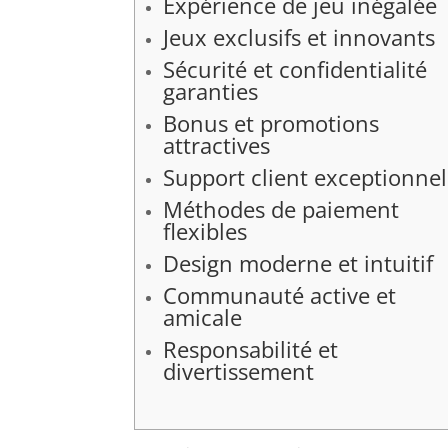
Expérience de jeu inégalée
Jeux exclusifs et innovants
Sécurité et confidentialité
garanties
Bonus et promotions
attractives
Support client exceptionnel
Méthodes de paiement
flexibles
Design moderne et intuitif
Communauté active et
amicale
Responsabilité et
divertissement