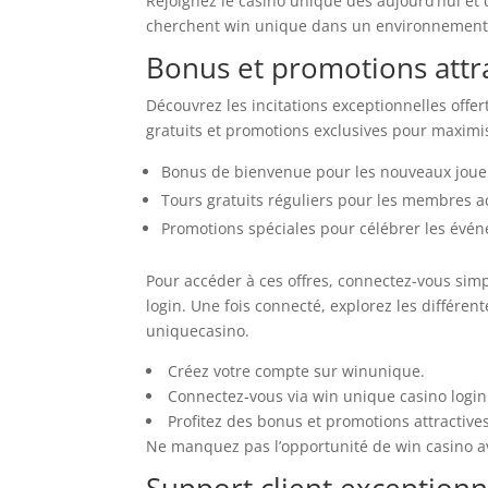
Rejoignez le casino unique dès aujourd’hui e
cherchent win unique dans un environnement s
Bonus et promotions attr
Découvrez les incitations exceptionnelles offe
gratuits et promotions exclusives pour maximi
Bonus de bienvenue pour les nouveaux joue
Tours gratuits réguliers pour les membres ac
Promotions spéciales pour célébrer les évé
Pour accéder à ces offres, connectez-vous sim
login. Une fois connecté, explorez les différen
uniquecasino.
Créez votre compte sur winunique.
Connectez-vous via win unique casino login
Profitez des bonus et promotions attractives
Ne manquez pas l’opportunité de win casino a