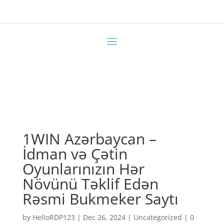
1WIN Azərbaycan –
İdman və Çətin
Oyunlarınızın Hər
Növünü Təklif Edən
Rəsmi Bukmeker Saytı
by
HelloRDP123
|
Dec 26, 2024
|
Uncategorized
|
0