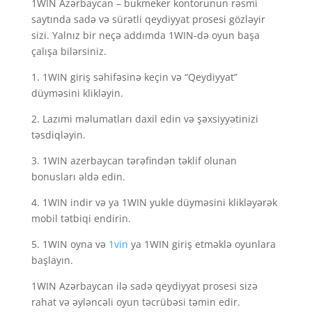
1WIN Azərbaycan – bukmeker kontorunun rəsmi
saytında sadə və sürətli qeydiyyat prosesi gözləyir
sizi. Yalnız bir neçə addımda 1WIN-də oyun başa
çalışa bilərsiniz.
1. 1WIN giriş səhifəsinə keçin və “Qeydiyyat”
düyməsini klikləyin.
2. Lazımi məlumatları daxil edin və şəxsiyyətinizi
təsdiqləyin.
3. 1WIN azerbaycan tərəfindən təklif olunan
bonusları əldə edin.
4. 1WIN indir və ya 1WIN yukle düyməsini klikləyərək
mobil tətbiqi endirin.
5. 1WIN oyna və
1vin
ya 1WIN giriş etməklə oyunlara
başlayın.
1WIN Azərbaycan ilə sadə qeydiyyat prosesi sizə
rahat və əyləncəli oyun təcrübəsi təmin edir.