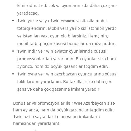
kimi xidmət edəcək və oyunlarınızda daha çox şans
yaradacaq.
1win yukle və ya 1win скачать vasitəsilə mobil
tətbiqi endirin. Mobil versiya ilə siz istənilən yerdə
və istənilən vaxt oyun ola bilərsiniz. Həmçinin,
mobil tətbiq üçün xüsusi bonuslar da mövcuddur.
1win indir və 1win aviator oyunlarında xüsusi
promosyonlardan yararlanın. Bu oyunlar sizə həm
əyləncə, həm də böyük qazanclar təqdim edir.
1win oyna və 1win azerbaycan oyunçularına xüsusi
təkliflərdən yararlanın. Bu təkliflər sizə daha çox
şans və daha çox qazanma imkanı yaradır.
Bonuslar və promosyonlar ilə 1WIN Azərbaycan sizə
həm əyləncə, həm də böyük qazanclar təqdim edir.
1win az ilə sayta daxil olun və bu imkanların
hamısından yararlanın!