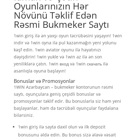
Oyunlarınızın Hər
Növünü Təklif Edən
Rəsmi Bukmeker Saytı
1win giriş ilə ən yaxşı oyun təcrübəsini yaşayın! 1win
indir və 1win oyna ilə pul kazanmağın yeni yolunu
kəşf edin. 1win aviator oyunu ilə həyatınızı
dəyişdirin! 1win yukle və 1win az ilə ən son
yeniliklərə çatın. 1win вход və 1win скачать ilə
asanlıqla oyuna başlayın!
Bonuslar və Promosyonlar
1WIN Azərbaycan – bukmeker kontorunun rəsmi
saytı, oyunçulara geniş çeşidli bonuslar və
promosyonlar təklif edir. Bu bonuslarla siz həm yeni
başlayanlar, həm də təcrübəli oyunçular faydalana
bilərsiniz.
1win giriş ilə sayta daxil olun və ilk depozit
bonusunu əldə edin. Bu bonus sizə əlavə vəsait