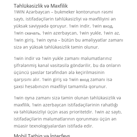
Təhlükəsizlik və Məxfilik
1WIN Azərbaycan – bukmeker kontorunun rəsmi
saytı, istifadəçilərin təhlükəsizliyi və məxfiliyini ən
yüksək səviyyədə qoruyur. 1win indir, 1win вход,
1win скачать, 1win azerbaycan, 1win yukle, 1win az,
1win giriş, 1win oyna – bütün bu əməliyyatlar zamanı
sizə ən yüksək təhlükəsizlik təmin olunur.
1win indir və 1win yukle zamanı məlumatlarınız
şifrələnmiş kanal vasitəsilə göndərilir, bu da onların
üçüncü şəxslər tərəfindən ələ keçirilməsinin
qarşısını alır. 1win giriş və 1win вход zamanı isə
şəxsi hesabınızın məxfiliyi tamamilə qorunur.
1win oyna zamanı sizə təmin olunan təhlükəsizlik və
məxfilik, 1win azerbaycan istifadəçilərinin rahatlığı
və təhlükəsizliyi üçün əsas prioritetdir. 1win az saytı,
istifadəçilərin məlumatlarının qorunması üçün ən
müasir texnologiyalardan istifadə edir.
Mobil Tətbiq və İnterfeys