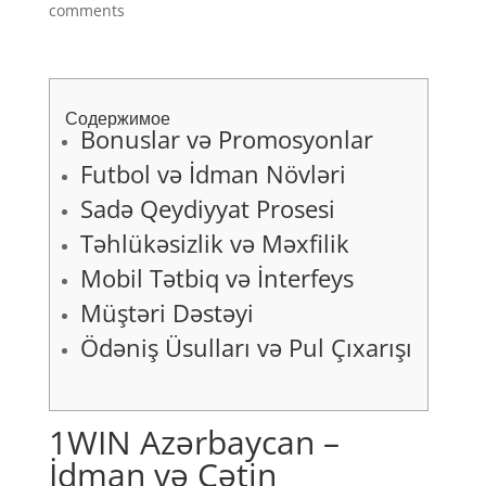
comments
Содержимое
Bonuslar və Promosyonlar
Futbol və İdman Növləri
Sadə Qeydiyyat Prosesi
Təhlükəsizlik və Məxfilik
Mobil Tətbiq və İnterfeys
Müştəri Dəstəyi
Ödəniş Üsulları və Pul Çıxarışı
1WIN Azərbaycan –
İdman və Çətin