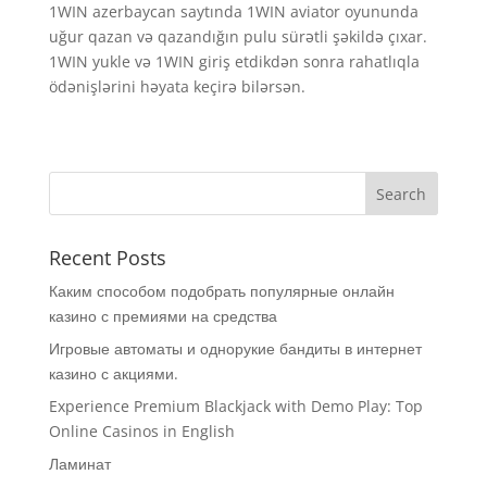
1WIN azerbaycan saytında 1WIN aviator oyununda
uğur qazan və qazandığın pulu sürətli şəkildə çıxar.
1WIN yukle və 1WIN giriş etdikdən sonra rahatlıqla
ödənişlərini həyata keçirə bilərsən.
Recent Posts
Каким способом подобрать популярные онлайн
казино с премиями на средства
Игровые автоматы и однорукие бандиты в интернет
казино с акциями.
Experience Premium Blackjack with Demo Play: Top
Online Casinos in English
Ламинат