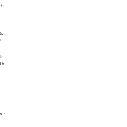
rché
a,
n
le
sse
per