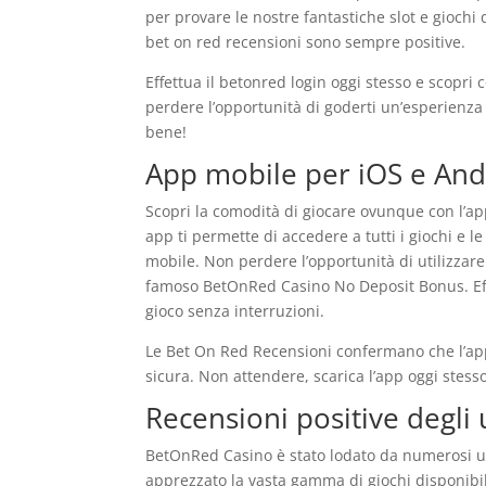
per provare le nostre fantastiche slot e giochi
bet on red recensioni sono sempre positive.
Effettua il betonred login oggi stesso e scopri
perdere l’opportunità di goderti un’esperienz
bene!
App mobile per iOS e And
Scopri la comodità di giocare ovunque con l’a
app ti permette di accedere a tutti i giochi e
mobile. Non perdere l’opportunità di utilizzare
famoso BetOnRed Casino No Deposit Bonus. Effe
gioco senza interruzioni.
Le Bet On Red Recensioni confermano che l’app 
sicura. Non attendere, scarica l’app oggi stes
Recensioni positive degli 
BetOnRed Casino è stato lodato da numerosi ute
apprezzato la vasta gamma di giochi disponibili, 