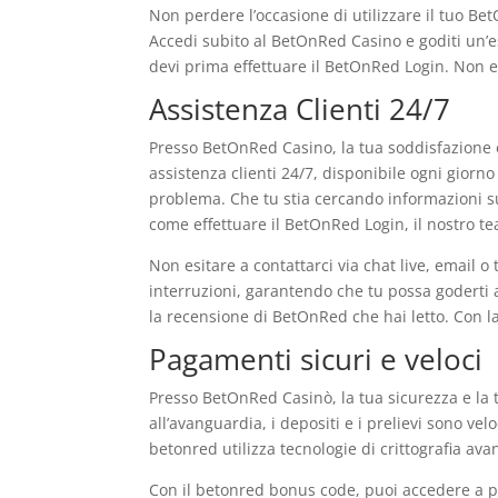
Non perdere l’occasione di utilizzare il tuo B
Accedi subito al BetOnRed Casino e goditi un’es
devi prima effettuare il BetOnRed Login. Non esi
Assistenza Clienti 24/7
Presso BetOnRed Casino, la tua soddisfazione è 
assistenza clienti 24/7, disponibile ogni giorn
problema. Che tu stia cercando informazioni
come effettuare il BetOnRed Login, il nostro te
Non esitare a contattarci via chat live, email o
interruzioni, garantendo che tu possa goderti
la recensione di BetOnRed che hai letto. Con la
Pagamenti sicuri e veloci
Presso BetOnRed Casinò, la tua sicurezza e la t
all’avanguardia, i depositi e i prelievi sono ve
betonred utilizza tecnologie di crittografia avan
Con il betonred bonus code, puoi accedere a p