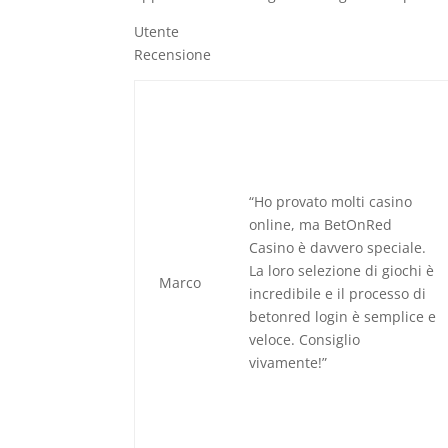
Utente
Recensione
“Ho provato molti casino
online, ma BetOnRed
Casino è davvero speciale.
La loro selezione di giochi è
Marco
incredibile e il processo di
betonred login è semplice e
veloce. Consiglio
vivamente!”