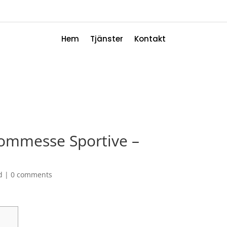
Hem
Tjänster
Kontakt
ommesse Sportive –
d
|
0 comments