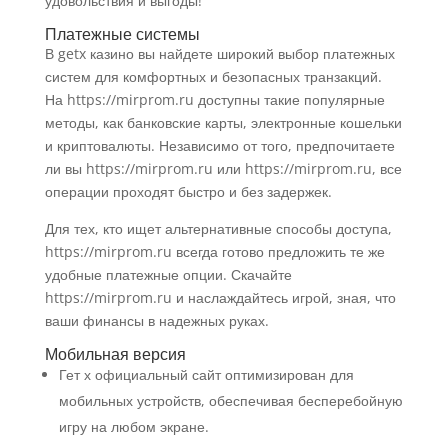
удовольствия и выгоды!
Платежные системы
В getx казино вы найдете широкий выбор платежных
систем для комфортных и безопасных транзакций.
На https://mirprom.ru доступны такие популярные
методы, как банковские карты, электронные кошельки
и криптовалюты. Независимо от того, предпочитаете
ли вы https://mirprom.ru или https://mirprom.ru, все
операции проходят быстро и без задержек.
Для тех, кто ищет альтернативные способы доступа,
https://mirprom.ru всегда готово предложить те же
удобные платежные опции. Скачайте
https://mirprom.ru и наслаждайтесь игрой, зная, что
ваши финансы в надежных руках.
Мобильная версия
Гет х официальный сайт оптимизирован для
мобильных устройств, обеспечивая бесперебойную
игру на любом экране.