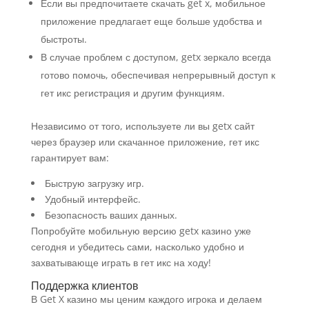
Если вы предпочитаете скачать get x, мобильное
приложение предлагает еще больше удобства и
быстроты.
В случае проблем с доступом, getx зеркало всегда
готово помочь, обеспечивая непрерывный доступ к
гет икс регистрация и другим функциям.
Независимо от того, используете ли вы getx сайт
через браузер или скачанное приложение, гет икс
гарантирует вам:
Быструю загрузку игр.
Удобный интерфейс.
Безопасность ваших данных.
Попробуйте мобильную версию getx казино уже
сегодня и убедитесь сами, насколько удобно и
захватывающе играть в гет икс на ходу!
Поддержка клиентов
В Get X казино мы ценим каждого игрока и делаем