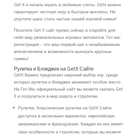
Get X и начать играть в любимые слоты. Getx казино
гарантирует честную игру и быстрые выплаты. Не
упустите шанс стать частью нашей игровой семьи!
Посетите Get X сайт прямо сейчас и откройте для
себя мир увлекательных игровых автоматов. Гет икс
регистрация – это ваш первый шаг к незабываемым
впечатлениям и возможности выиграть крупные
суммы!
Рулетка и Блэкджек на GetX Сайте
GetX Казино предлагает широкий выбор игр, среди
которых рулетка и блэкджек занимают особое место.
На Гет Икс официальный сайт вы можете скачать Get
X и погрузиться в мир азарта и стратегии.
Рулетка: Классическая рулетка на GetX Сайте
доступна в нескольких вариантах: европейская,
американская и французская. Каждая из них имеет
свои особенности и стратегии, которые вы можете