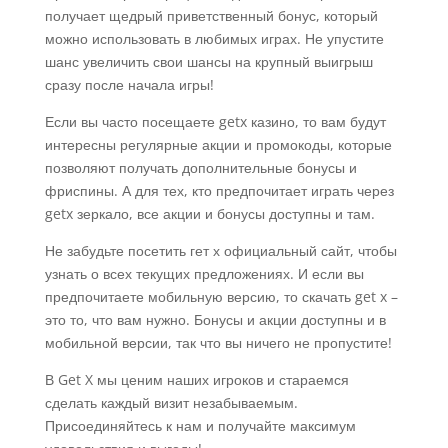
получает щедрый приветственный бонус, который
можно использовать в любимых играх. Не упустите
шанс увеличить свои шансы на крупный выигрыш
сразу после начала игры!
Если вы часто посещаете getx казино, то вам будут
интересны регулярные акции и промокоды, которые
позволяют получать дополнительные бонусы и
фриспины. А для тех, кто предпочитает играть через
getx зеркало, все акции и бонусы доступны и там.
Не забудьте посетить гет х официальный сайт, чтобы
узнать о всех текущих предложениях. И если вы
предпочитаете мобильную версию, то скачать get x –
это то, что вам нужно. Бонусы и акции доступны и в
мобильной версии, так что вы ничего не пропустите!
В Get X мы ценим наших игроков и стараемся
сделать каждый визит незабываемым.
Присоединяйтесь к нам и получайте максимум