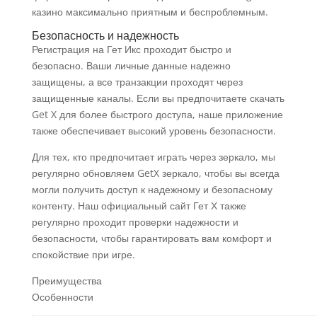
казино максимально приятным и беспроблемным.
Безопасность и надежность
Регистрация на Гет Икс проходит быстро и
безопасно. Ваши личные данные надежно
защищены, а все транзакции проходят через
защищенные каналы. Если вы предпочитаете скачать
Get X для более быстрого доступа, наше приложение
также обеспечивает высокий уровень безопасности.
Для тех, кто предпочитает играть через зеркало, мы
регулярно обновляем GetX зеркало, чтобы вы всегда
могли получить доступ к надежному и безопасному
контенту. Наш официальный сайт Гет Х также
регулярно проходит проверки надежности и
безопасности, чтобы гарантировать вам комфорт и
спокойствие при игре.
Преимущества
Особенности