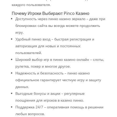
каждого пользователя.
Почему Игроки Выбирают Pinco Казино
Доступность через пинко казино зеркало – даже при
блокировках сайта вы всегда можете продолжить
игру.
Удобный пинко вход – быстрая регистрация и
авторизация для новых и постоянных
пользователей.
Широкий выбор игр в пинко казино онлайн – слоты,
рулетка, покер и многое другое.
Надежность и безопасность – пинко казино
официальное гарантирует честную игру и защиту
данных.
Выгодные бонусы и акции – регулярные
поощрения для игроков в казино пинко.
Поддержка 24/7 – оперативная помощь в решении
любых вопросов.