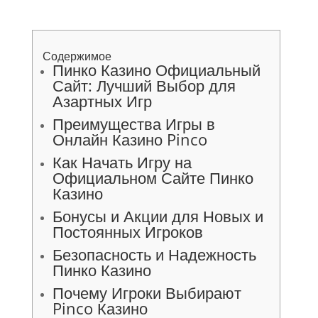
Содержимое
Пинко Казино Официальный
Сайт: Лучший Выбор для
Азартных Игр
Преимущества Игры в
Онлайн Казино Pinco
Как Начать Игру на
Официальном Сайте Пинко
Казино
Бонусы и Акции для Новых и
Постоянных Игроков
Безопасность и Надежность
Пинко Казино
Почему Игроки Выбирают
Pinco Казино