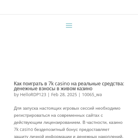
Как поиграть в 7k casino на реальные средства:
денежные взносы в живом казино
by
HelloRDP123
|
Feb 28, 2025
|
10065_wa
Для запуска настоящих игровых сессий необходимо
регистрироваться на современных сайтах с
действующим лицензированием. В частности, казино
7k casino бездепозитный бонус предоставляет
защиту личной информации и денежных накоплений,