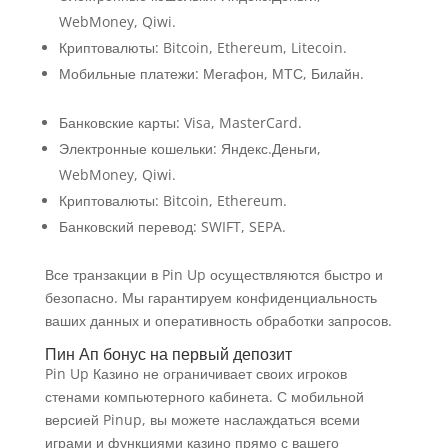
WebMoney, Qiwi.
Криптовалюты: Bitcoin, Ethereum, Litecoin.
Мобильные платежи: Мегафон, МТС, Билайн.
Банковские карты: Visa, MasterCard.
Электронные кошельки: Яндекс.Деньги,
WebMoney, Qiwi.
Криптовалюты: Bitcoin, Ethereum.
Банковский перевод: SWIFT, SEPA.
Все транзакции в Pin Up осуществляются быстро и
безопасно. Мы гарантируем конфиденциальность
ваших данных и оперативность обработки запросов.
Пин Ап бонус на первый депозит
Pin Up Казино не ограничивает своих игроков
стенами компьютерного кабинета. С мобильной
версией Pinup, вы можете наслаждаться всеми
играми и функциями казино прямо с вашего