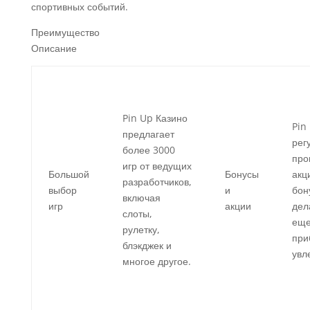
спортивных событий.
Преимущество
Описание
Pin Up Казино
Pin
предлагает
рег
более 3000
про
игр от ведущих
Большой
Бонусы
акц
разработчиков,
выбор
и
бон
включая
игр
акции
дел
слоты,
еще
рулетку,
при
блэкджек и
увл
многое другое.