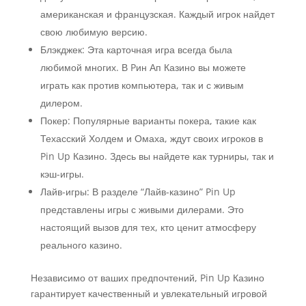
американская и французская. Каждый игрок найдет
свою любимую версию.
Блэкджек: Эта карточная игра всегда была
любимой многих. В Pин Ап Казино вы можете
играть как против компьютера, так и с живым
дилером.
Покер: Популярные варианты покера, такие как
Техасский Холдем и Омаха, ждут своих игроков в
Pin Up Казино. Здесь вы найдете как турниры, так и
кэш-игры.
Лайв-игры: В разделе “Лайв-казино” Pin Up
представлены игры с живыми дилерами. Это
настоящий вызов для тех, кто ценит атмосферу
реального казино.
Независимо от ваших предпочтений, Pin Up Казино
гарантирует качественный и увлекательный игровой