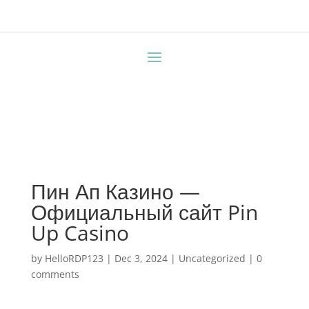
Пин Ап Казино —
Официальный сайт Pin
Up Casino
by
HelloRDP123
|
Dec 3, 2024
|
Uncategorized
|
0
comments