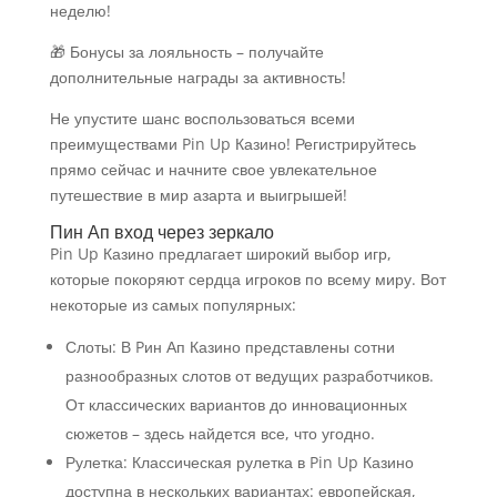
неделю!
🎁 Бонусы за лояльность – получайте
дополнительные награды за активность!
Не упустите шанс воспользоваться всеми
преимуществами Pin Up Казино! Регистрируйтесь
прямо сейчас и начните свое увлекательное
путешествие в мир азарта и выигрышей!
Пин Ап вход через зеркало
Pin Up Казино предлагает широкий выбор игр,
которые покоряют сердца игроков по всему миру. Вот
некоторые из самых популярных:
Слоты: В Pин Ап Казино представлены сотни
разнообразных слотов от ведущих разработчиков.
От классических вариантов до инновационных
сюжетов – здесь найдется все, что угодно.
Рулетка: Классическая рулетка в Pin Up Казино
доступна в нескольких вариантах: европейская,