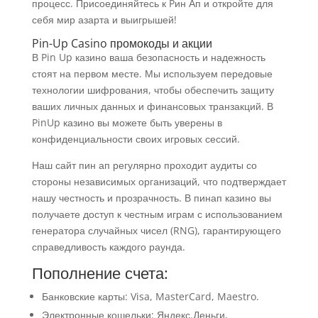
процесс. Присоединяйтесь к Pин Ап и откройте для
себя мир азарта и выигрышей!
Pin-Up Casino промокоды и акции
В Pin Up казино ваша безопасность и надежность
стоят на первом месте. Мы используем передовые
технологии шифрования, чтобы обеспечить защиту
ваших личных данных и финансовых транзакций. В
PinUp казино вы можете быть уверены в
конфиденциальности своих игровых сессий.
Наш сайт пин ап регулярно проходит аудиты со
стороны независимых организаций, что подтверждает
нашу честность и прозрачность. В пинап казино вы
получаете доступ к честным играм с использованием
генератора случайных чисел (RNG), гарантирующего
справедливость каждого раунда.
Пополнение счета:
Банковские карты: Visa, MasterCard, Maestro.
Электронные кошельки: Яндекс.Деньги,