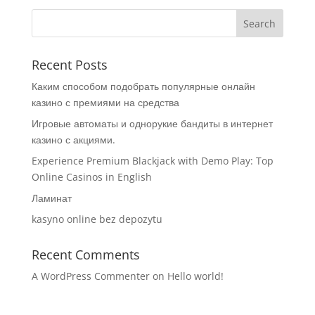
Recent Posts
Каким способом подобрать популярные онлайн
казино с премиями на средства
Игровые автоматы и однорукие бандиты в интернет
казино с акциями.
Experience Premium Blackjack with Demo Play: Top
Online Casinos in English
Ламинат
kasyno online bez depozytu
Recent Comments
A WordPress Commenter
on
Hello world!