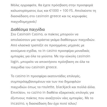
Μόλις εγγραφείτε, θα έχετε πρόσβαση στην προσφορά
καλωσορίσματος έως και €1000 + 100 FS. Απολαύστε τη
διασκέδαση στο casinoin greece και τις κορυφαίες
παιχνιδομηχανές!
Διαθέσιμα παιχνίδια
Στο Casinoin Casino, οι παίκτες μπορούν να
απολαύσουν μια τεράστια γκάμα διαθέσιμων παιχνιδιών.
Από κλασικά τραπέζιτ σε προηγμένες μηχανές με
κινούμενα σχέδια, το in casino προσφέρει μοναδικές
εμπειρίες για όλα τα γούστα. Με την εύκολη casinoin
login, μπορείτε να αποκτήσετε πρόσβαση σε όλα τα
παιχνίδια του casinoin greece.
Το casino in προσφέρει εκατοντάδες επιλογές,
συμπεριλαμβανομένων και των πιο δημοφιλών
παιχνιδιών όπως τα roulette, blackjack και πολλά άλλα.
Επιπλέον, το cazino in διαθέτει εξαιρετικές επιλογές για
έξυπνους παίκτες που αναζητούν νέες εμπειρίες. Με το
incasino, η διασκέδαση δεν έχει ποτέ τέλος!