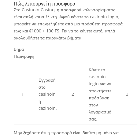
Πώς λειτουργεί η προσφορά
Στο Casinoin Casino, η προσφορά καλωσορίσματος
είναι απλή και ευέλικτη. Αφού κάνετε το casinoin login,
μπορείτε να επωφεληθείτε από μια πρόσθετη προσφορά
έως και €1000 + 100 FS. Για να το κάνετε αυτό, απλά
ακολουθήστε τα παρακάτω βήματα:
Βήμα
Περιγραφή
Κάντε το
casinoin
Εγγραφή
login για να
στο
αποκτήσετε
1
casinoin
2
3
πρόσβαση
ή
στον
cazinoin.
λογαριασμό
σας.
Μην ξεχάσετε ότι η προσφορά είναι διαθέσιμη μόνο για