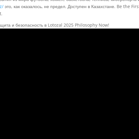
z/
это, как оказалось, не предел. Доступен в Казахстане. Be the Firs
t.