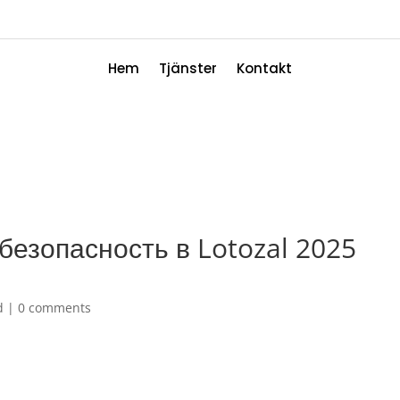
Hem
Tjänster
Kontakt
 безопасность в Lotozal 2025
d
|
0 comments