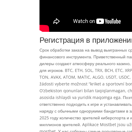
Регистрация в приложени
Срок обработки заказа на вывод выигранных с
финансового инструмента. Приветственный па
дилеры создают атмосферу реального казино,
для игроков. BTC, ETH, SOL, TRX, BCH, ETC, X
TON, AVAX, ATOM, MATIC, ALGO, USDT, USDC, DA
žádosti vyberte možnost “kriket a sportovní bon
O’zbekiston qonunlari bilan taqiqlanmagan, ch
asosida ishlaydi va yuridik maqomga ega. По
ответственно подходить к игре и устанавливат
наряду с обычными однорукими бандитами в за
2025 году количество зрителей киберспорта и 
миллионов зрителей. Aplikace Mostbet jsou uži
mostbet. У нас собраны самые популярные соб