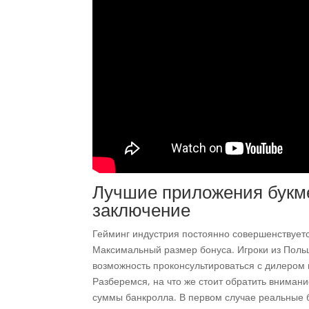
Лучшие приложения букмек
заключение
Гейминг индустрия постоянно совершенствуетс
Максимальный размер бонуса. Игроки из Поль
возможность проконсультироваться с дилером
Разберемся, на что же стоит обратить внимани
суммы банкролла. В первом случае реальные б