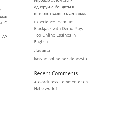
Игровые автоматы и
однорукие бандиты в
и.
интернет казино с акциями.
авок
Experience Premium
м. С
Blackjack with Demo Play:
Top Online Casinos in
+ до
English
Ламинат
kasyno online bez depozytu
Recent Comments
A WordPress Commenter
on
Hello world!