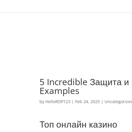
5 Incredible Защита и
Examples
by
HelloRDP123
|
Feb 24, 2025
|
Uncategorize
Топ онлайн казино