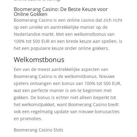
Boomerang Casino: De Beste Keuze voor
Online Gokken
Boomerang Casino is een online casino dat zich richt
op een unieke en aantrekkelijke manier op de
Nederlandse markt. Met een welkomstbonus van
100% tot 500 EUR en een brede keuze aan spellen, is
het een populaire keuze onder online gokkers.
Welkomstbonus
Een van de meest aantrekkelijke aspecten van
Boomerang Casino is de welkomstbonus. Nieuwe
spelers ontvangen een bonus van 100% tot 500 EUR,
wat een perfecte manier is om te beginnen met
gokken. De bonus is echter niet alleen beperkt tot
het welkomstpakket, want Boomerang Casino biedt
ook een regelmatig update van nieuwe bonusacties
en promoties.
Boomerang Casino Slots