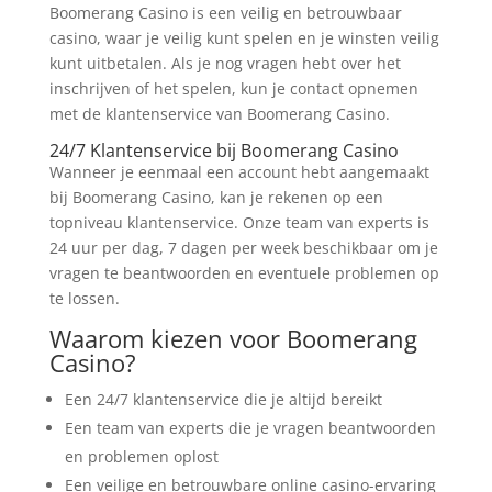
Boomerang Casino is een veilig en betrouwbaar
casino, waar je veilig kunt spelen en je winsten veilig
kunt uitbetalen. Als je nog vragen hebt over het
inschrijven of het spelen, kun je contact opnemen
met de klantenservice van Boomerang Casino.
24/7 Klantenservice bij Boomerang Casino
Wanneer je eenmaal een account hebt aangemaakt
bij Boomerang Casino, kan je rekenen op een
topniveau klantenservice. Onze team van experts is
24 uur per dag, 7 dagen per week beschikbaar om je
vragen te beantwoorden en eventuele problemen op
te lossen.
Waarom kiezen voor Boomerang
Casino?
Een 24/7 klantenservice die je altijd bereikt
Een team van experts die je vragen beantwoorden
en problemen oplost
Een veilige en betrouwbare online casino-ervaring