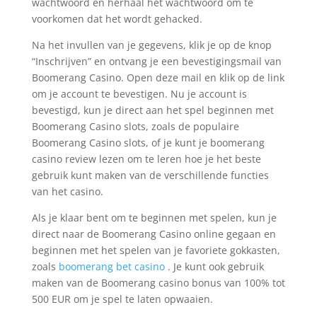
wachtwoord en herhaal het wachtwoord om te
voorkomen dat het wordt gehacked.
Na het invullen van je gegevens, klik je op de knop
“Inschrijven” en ontvang je een bevestigingsmail van
Boomerang Casino. Open deze mail en klik op de link
om je account te bevestigen. Nu je account is
bevestigd, kun je direct aan het spel beginnen met
Boomerang Casino slots, zoals de populaire
Boomerang Casino slots, of je kunt je boomerang
casino review lezen om te leren hoe je het beste
gebruik kunt maken van de verschillende functies
van het casino.
Als je klaar bent om te beginnen met spelen, kun je
direct naar de Boomerang Casino online gegaan en
beginnen met het spelen van je favoriete gokkasten,
zoals
boomerang bet casino
. Je kunt ook gebruik
maken van de Boomerang casino bonus van 100% tot
500 EUR om je spel te laten opwaaien.