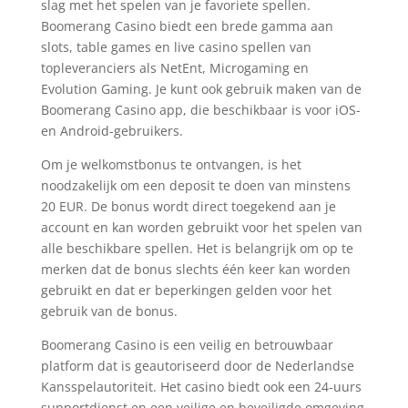
slag met het spelen van je favoriete spellen.
Boomerang Casino biedt een brede gamma aan
slots, table games en live casino spellen van
topleveranciers als NetEnt, Microgaming en
Evolution Gaming. Je kunt ook gebruik maken van de
Boomerang Casino app, die beschikbaar is voor iOS-
en Android-gebruikers.
Om je welkomstbonus te ontvangen, is het
noodzakelijk om een deposit te doen van minstens
20 EUR. De bonus wordt direct toegekend aan je
account en kan worden gebruikt voor het spelen van
alle beschikbare spellen. Het is belangrijk om op te
merken dat de bonus slechts één keer kan worden
gebruikt en dat er beperkingen gelden voor het
gebruik van de bonus.
Boomerang Casino is een veilig en betrouwbaar
platform dat is geautoriseerd door de Nederlandse
Kansspelautoriteit. Het casino biedt ook een 24-uurs
supportdienst en een veilige en beveiligde omgeving