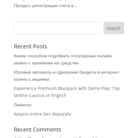
Процесс регистрации счета в...
Recent Posts
Каким способом подобрать популярные онлайн
казино с премиями на средства
Игровые автоматы и однорукие бандиты в интернет
казино с акциями.
Experience Premium Blackjack with Demo Play: Top
Online Casinos in English
Ламинат
kasyno online bez depozytu
Recent Comments